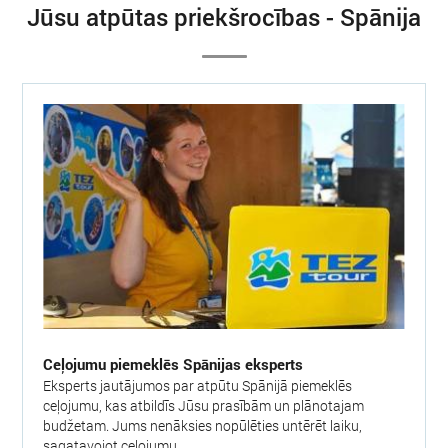
Jūsu atpūtas priekšrocības - Spānija
Ceļojumu piemeklēs Spānijas eksperts
Eksperts jautājumos par atpūtu Spānijā piemeklēs
ceļojumu, kas atbildīs Jūsu prasībām un plānotajam
budžetam. Jums nenāksies nopūlēties untērēt laiku,
sagatavojot ceļojumu.