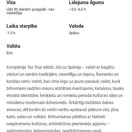
Vīza
Lidojuma ilgums
Līdz 90 dienām pusgadā - nav
~3,5–6,5 h
vajadzīga
Laika starpība
Valoda
-1-2 h
Spāņu
Valūta
Eiro
Kompānija Tez Tour ielūdz Jūs uz Spāniju – valsti ar bagātu
vēsturi un senām tradīcijām, viesmīlīgu un laipnu, flamenko un
koridas zemi. Valsti, kas cirta logu uz jauno pasauli, valsti, kurā
brīnumaini sadzīvo mauru atstātais mantojums, kataloņu, basku
etniskā identitāte, feniķiešu un romiešu perioda kultūras slāņi un
mūsdienu modernais dzīvesveids. Ārkārtīgi dažādas dabas
ainavas, dēļ kurām šo valsti varētu apskaust jebkura cita; jūra,
kalni, salas un vulkāni. Brīnumainas pilsētas ar faktiski
neaptveramu kultūras, arhitektūras pieminekļu apjomu –
sajūsminošas, iedvesmojošas, neatkārtojamas savā