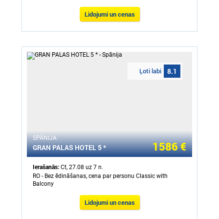
Lidojumi un cenas
Ļoti labi
8.1
SPĀNIJA
1586 €
GRAN PALAS HOTEL 5 *
Ierašanās:
Ct, 27.08 uz 7 n.
RO - Bez ēdināšanas, cena par personu Classic with
Balcony
Lidojumi un cenas