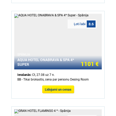
Ļoti labi
8.6
SPĀNIJA
AQUA HOTEL ONABRAVA & SPA 4*
1101 €
SUPER
Ierašanās:
Ct, 27.08 uz 7 n.
BB - Tikai brokastis, cena par personu Desing Room
Lidojumi un cenas