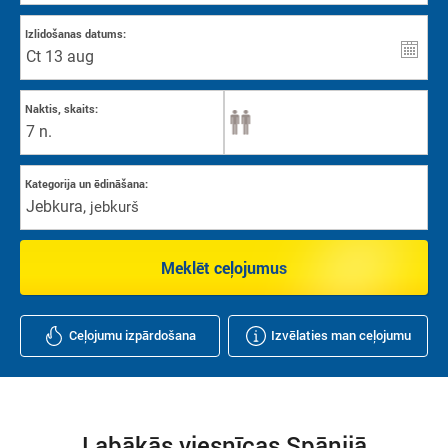
Izlidošanas datums:
Naktis, skaits:
7 n.
Kategorija un ēdināšana:
Jebkura
,
jebkurš
Meklēt ceļojumus
Ceļojumu izpārdošana
Izvēlaties man ceļojumu
Labākās viesnīcas Spānijā