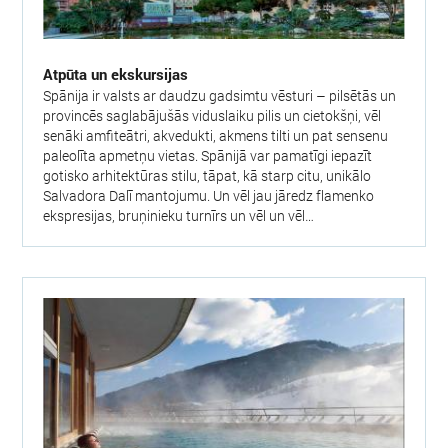
Atpūta un ekskursijas
Spānija ir valsts ar daudzu gadsimtu vēsturi – pilsētās un
provincēs saglabājušās viduslaiku pilis un cietokšņi, vēl
senāki amfiteātri, akvedukti, akmens tilti un pat sensenu
paleolīta apmetņu vietas. Spānijā var pamatīgi iepazīt
gotisko arhitektūras stilu, tāpat, kā starp citu, unikālo
Salvadora Dalī mantojumu. Un vēl jau jāredz flamenko
ekspresijas, bruņinieku turnīrs un vēl un vēl…