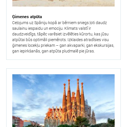
Ģimenes atpūta
Ceļojums uz Spāniju kopā ar bērniem sniegs ļoti daudz
saulainu iespaidu un emociju. Klimats valstī ir
daudzveidīgs, tāpēc varēsiet izvēlēties kūrortu, kas jūsu
atpūtai būs optimāli piemērots. Izklaides atradīsies visu
ģimenes locekļu priekam – gan akvaparki, gan ekskursijas,
gan iepirkšanās, gan atpūta pludmalē pie jūras.