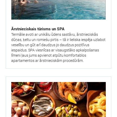
Ārstnieciskais tūrisms un SPA
Termālie avoti ar unikālu ūdens sastāvu, ārstnieciskās
dūņas, ķeltu un romiešu pirtis – tā ir lieliska iespēja uzlabot
veselību un gūt arī daudzus jo daudzus pozitīvus
iespaidus. SPA viesnīcas ar visaugstāko apkalpošanas
līmeni ļaus jums apvienot atpūtu komfortablos
apartamentos ar ārstnieciskām procedūrām.