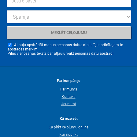
Atļauju apstrādāt manus personas datus atbilstīgi norādītajam to
apstrādes mērķim.
Pilns vienošanās teksts par atļauju veikt personas datu apstrādi
Par kompāniju
Par mums
Kontakti
Jaunumi
Kā rezervēt
Kā pirkt ceļojumu online
Kur nopirkt