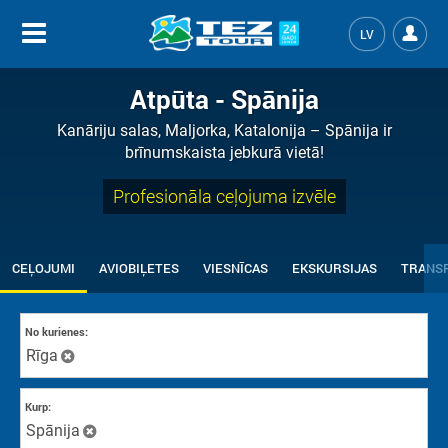
LV
Atpūta - Spānija
Kanāriju salas, Maljorka, Katalonija – Spānija ir
brīnumskaista jebkurā vietā!
Profesionāla ceļojuma izvēle
CEĻOJUMI
AVIOBIĻETES
VIESNĪCAS
EKSKURSIJAS
TRANS
No kurienes:
Rīga
Kurp:
Spānija