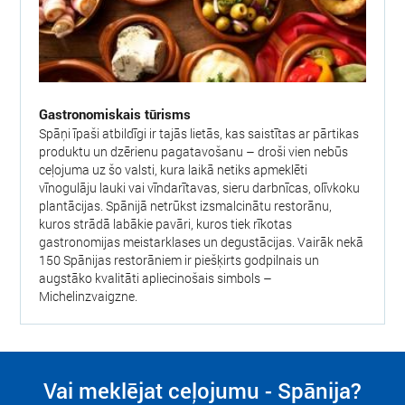
Gastronomiskais tūrisms
Spāņi īpaši atbildīgi ir tajās lietās, kas saistītas ar pārtikas
produktu un dzērienu pagatavošanu – droši vien nebūs
ceļojuma uz šo valsti, kura laikā netiks apmeklēti
vīnogulāju lauki vai vīndarītavas, sieru darbnīcas, olīvkoku
plantācijas. Spānijā netrūkst izsmalcinātu restorānu,
kuros strādā labākie pavāri, kuros tiek rīkotas
gastronomijas meistarklases un degustācijas. Vairāk nekā
150 Spānijas restorāniem ir piešķirts godpilnais un
augstāko kvalitāti apliecinošais simbols –
Michelinzvaigzne.
Vai meklējat ceļojumu - Spānija?