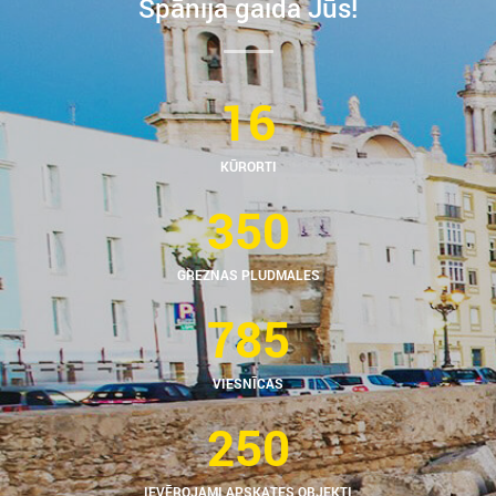
Spānija gaida Jūs!
16
KŪRORTI
350
GREZNAS PLUDMALES
785
VIESNĪCAS
250
IEVĒROJAMI APSKATES OBJEKTI