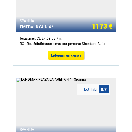
SPĀNIJA
1173 €
EMERALD SUN 4 *
Ierašanās:
Ct, 27.08 uz 7 n.
RO - Bez ēdināšanas, cena par personu Standard Suite
Lidojumi un cenas
Ļoti labi
8.7
SPĀNIJA