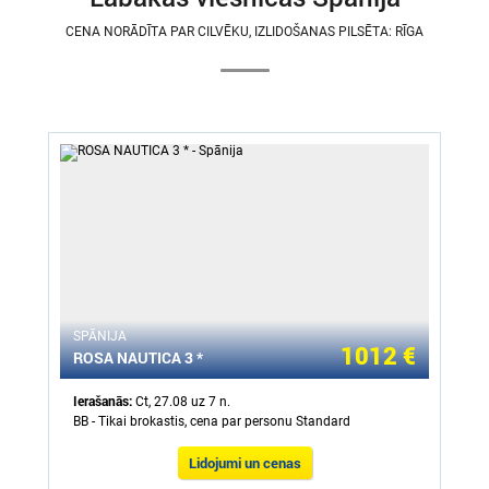
CENA NORĀDĪTA PAR CILVĒKU, IZLIDOŠANAS PILSĒTA: RĪGA
SPĀNIJA
1012 €
ROSA NAUTICA 3 *
Ierašanās:
Ct, 27.08 uz 7 n.
BB - Tikai brokastis, cena par personu Standard
Lidojumi un cenas