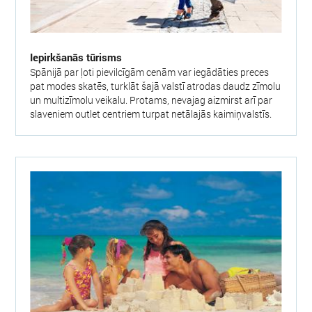
Iepirkšanās tūrisms
Spānijā par ļoti pievilcīgām cenām var iegādāties preces
pat modes skatēs, turklāt šajā valstī atrodas daudz zīmolu
un multizīmolu veikalu. Protams, nevajag aizmirst arī par
slaveniem outlet centriem turpat netālajās kaimiņvalstīs.