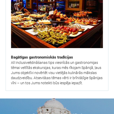
Bagātīgas gastronomiskās tradīcijas
All Inclusiveēdināšanas tips viesnīcās un gastronomijas
tēmai veltītās ekskursijas, kuras mēs rīkojam Spānijā, ļaus
Jums objektīvi novērtēt visu vietējās kulinārās mākslas
daudzveidību. Atsevišķas tēmas vērti ir brīnišķīgie Spānijas
vīni – un tos Jums noteikti būs iespēja iepazīt.