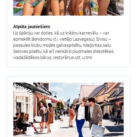
Atpūta jauniešiem
Uz Spāniju var doties, kā uz krāšņu karnevālu – var
apmeklēt Benidormu (t.i. vietējo Lasvegasu), Eivisu –
pasaules klubu modes galvaspilsētu, Maljorkas salu,
Salovas pilsētu, kā arī vienkārši pludmales diskotēkas,
visdažādākos bārus, restorānus utt. u.tml.