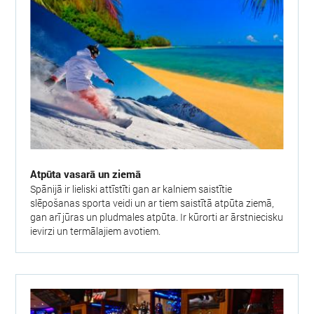
Atpūta vasarā un ziemā
Spānijā ir lieliski attīstīti gan ar kalniem saistītie
slēpošanas sporta veidi un ar tiem saistītā atpūta ziemā,
gan arī jūras un pludmales atpūta. Ir kūrorti ar ārstniecisku
ievirzi un termālajiem avotiem.