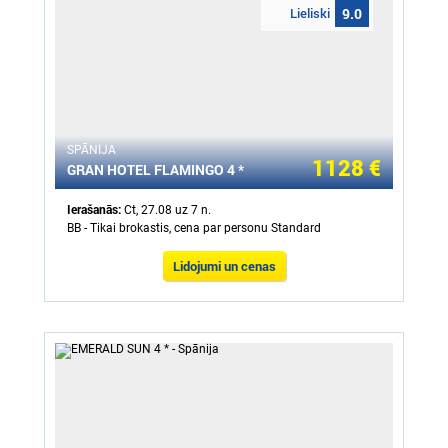
Lieliski
9.0
SPĀNIJA
1128 €
GRAN HOTEL FLAMINGO 4 *
Ierašanās:
Ct, 27.08 uz 7 n.
BB - Tikai brokastis, cena par personu Standard
Lidojumi un cenas