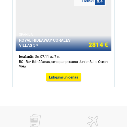
Lieliski
9.4
SPĀNIJA
ROYAL HIDEAWAY CORALES
2814 €
VILLAS 5 *
Ierašanās:
Se, 07.11 uz 7 n.
RO - Bez ēdināšanas, cena par personu Junior Suite Ocean
View
Lidojumi un cenas