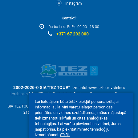
Instagram
Kontakti:
Darba laiks Pr-Pk: 09:00 - 18:00
+371 67 202 000
2002-2026 © SIA "TEZ TOUR"
- izmantot www.teztour.lv vietnes
tekstus un fotoattēlus ir atļauts tikai pēc pieprasījuma – ar uzņēmuma
rakstisku atļauju SIA "TEZ TOUR".
Lai lietotājiem būtu ērtāk piekļūt personalizētajai
SIA TEZ TOUR (reg. №40003586306, Malduguņu iela 2, Mārupe, Latvija LV-
informācijai, lai viņi varētu ielāgot personīgās
2167, е-pasts:
online@teztour.lv
, mob. +371 22304250)
prioritātes un vietnes uzstādījumus, mūsu mājaslapā
tiek izmantoti sīkfaili un citas analoģiskas
Mēs akceptējam:
tehnoloģijas. Lai varētu pievienoties vietnei, Jums
jāapstiprina, ka piekrītat minēto tehnoloģiju
izmantošanai.
Sīkāk