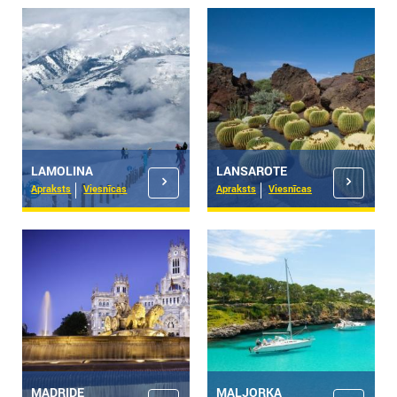
LAMOLINA
LANSAROTE
Apraksts
Viesnīcas
Apraksts
Viesnīcas
MADRIDE
MALJORKA