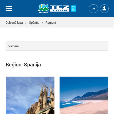
LV
Galvenā lapa
Spānija
Reģioni
Virzieni
Reģioni Spānijā