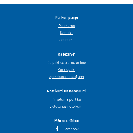
Par kompāniju
Par mums
Kontakti
Jaunumi
Kā rezervēt
Kā pirkt ceļojumu online
Kur nopirkt
Apmaksas nosacījumi
Noteikumi un nosacījumi
Privātuma politika
Lietošanas noteikumi
Mēs soc. tīklos:
Facebook