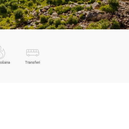
došana
Transferi