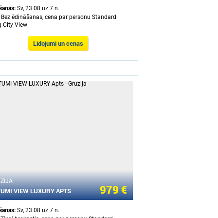
ašanās:
Sv, 23.08 uz 7 n.
- Bez ēdināšanas, cena par personu Standard
 City View
Lidojumi un cenas
ZIJA
979 €
UMI VIEW LUXURY APTS
ašanās:
Sv, 23.08 uz 7 n.