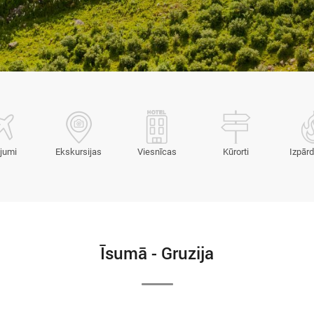
jumi
Ekskursijas
Viesnīcas
Kūrorti
Izpār
Īsumā - Gruzija