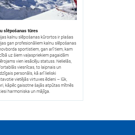
u slēpošanas tūres
ijas kalnu slēpošanas kūrortos ir plašas
ējas gan profesionāliem kalnu slēpošanas
novborda sportistiem, gan arī tiem, kam
ecībā uz šiem vaļaspriekiem pagaidām
ērojams vien iesācēju statuss. Nelielās,
ortablās viesnīcas, to laipnais un
zīgais personāls, kā arī lieliski
avotie vietējās virtuves ēdieni – lūk,
ori, kāpēc gaisotne šajās atpūtas mītnēs
atiesi harmoniska un mājīga.