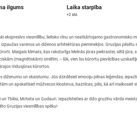
ma ilgums
Laika starpība
+2 std.
iski ekspresīvo viesmīlību, lielisko vīnu un neatkārtojamo gastronomisk
 izpaužas varenos un diženos arhitektūras pieminekļos. Gruzijas pilsētu 
ūrorti. Maigais klimats, kas raksturīgs Melnās jūras piekrastei, siltā jūra
ciskām (magnētiskām) smiltīm, – lūk, vien īss kūrortu pievilcības uzskaitī
ārajos Vidusjūras kūrortos.
sts diženumu un skaistumu. Jūs dzirdēsiet emociju pilnas leģendas, iepazīs
tām un apskatīsiet mūžvecos klosterus, baznīcas, pilis, kā arī malkosiet 
 un Tbilisi, Mcheta un Gudauri. Iepazīstieties ar dižo gruzīnu vārda meista
ēto Gruzijas viesmīlības spēku!