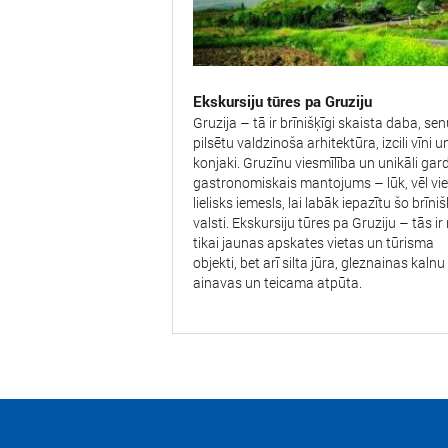
Ekskursiju tūres pa Gruziju
Gruzija – tā ir brīnišķīgi skaista daba, se
pilsētu valdzinoša arhitektūra, izcili vīni u
konjaki. Gruzīnu viesmīlība un unikāli gar
gastronomiskais mantojums – lūk, vēl vi
lielisks iemesls, lai labāk iepazītu šo brīni
valsti. Ekskursiju tūres pa Gruziju – tās ir
tikai jaunas apskates vietas un tūrisma
objekti, bet arī silta jūra, gleznainas kalnu
ainavas un teicama atpūta.