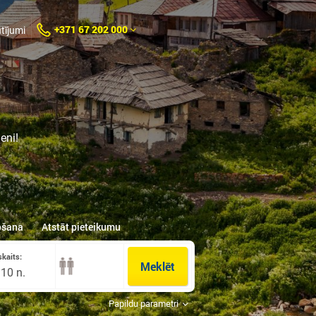
+371 67 202 000
tījumi
eni!
ošana
Atstāt pieteikumu
skaits:
Meklēt
 10 n.
Papildu parametri