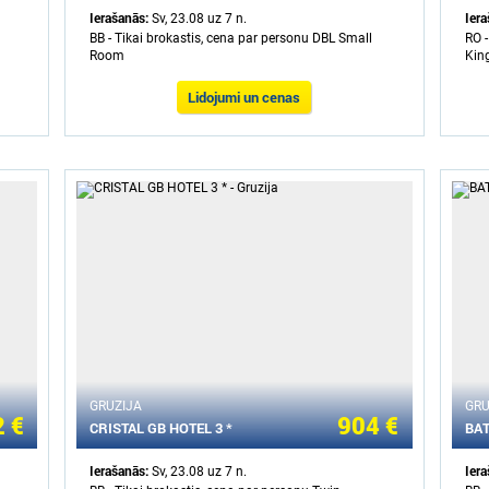
Ierašanās:
Ier
Sv, 23.08 uz 7 n.
BB - Tikai brokastis, cena par personu DBL Small
RO 
Room
King
Lidojumi un cenas
GRUZIJA
GRU
 €
904 €
CRISTAL GB HOTEL 3 *
BAT
Ierašanās:
Ier
Sv, 23.08 uz 7 n.