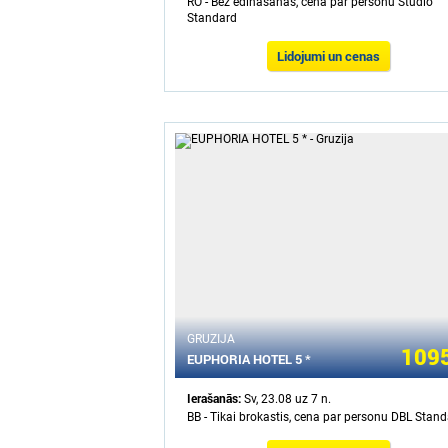
RO - Bez ēdināšanas, cena par personu Studio
Standard
Lidojumi un cenas
GRUZIJA
1095
EUPHORIA HOTEL 5 *
Ierašanās:
Sv, 23.08 uz 7 n.
BB - Tikai brokastis, cena par personu DBL Stan