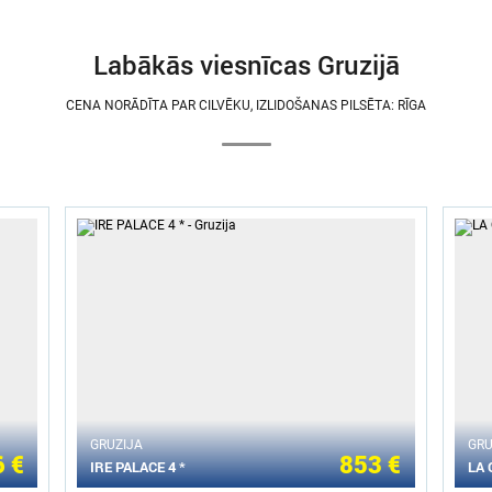
Labākās viesnīcas Gruzijā
CENA NORĀDĪTA PAR CILVĒKU, IZLIDOŠANAS PILSĒTA: RĪGA
GRUZIJA
GRU
 €
853 €
IRE PALACE 4 *
LA 