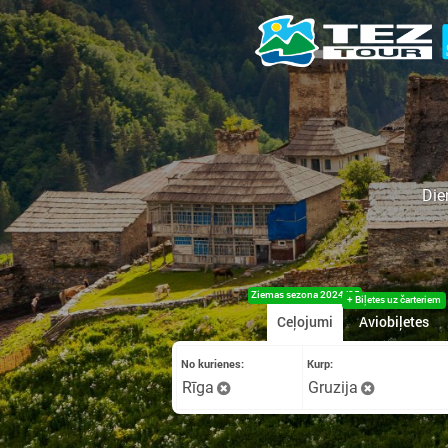
Die
Vasaras sezona 2025
+ Biļetes uz čarteriem
Ceļojumi
Aviobiļetes
No kurienes:
Kurp:
Rīga
Gruzija