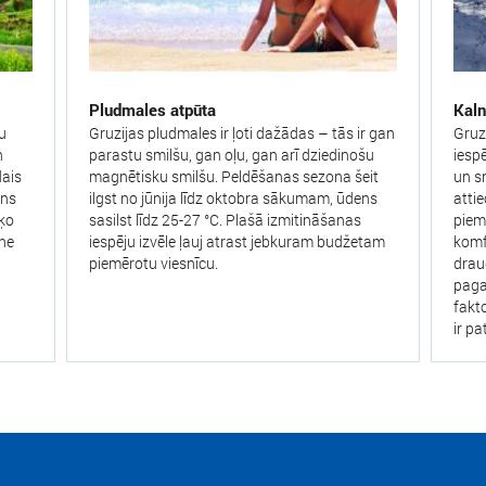
Pludmales atpūta
Kaln
nu
Gruzijas pludmales ir ļoti dažādas – tās ir gan
Gruz
n
parastu smilšu, gan oļu, gan arī dziedinošu
iesp
dais
magnētisku smilšu. Peldēšanas sezona šeit
un s
ens
ilgst no jūnija līdz oktobra sākumam, ūdens
atti
šķo
sasilst līdz 25-27 °C. Plašā izmitināšanas
piem
 ne
iespēju izvēle ļauj atrast jebkuram budžetam
komf
piemērotu viesnīcu.
draud
pagat
fakt
ir p