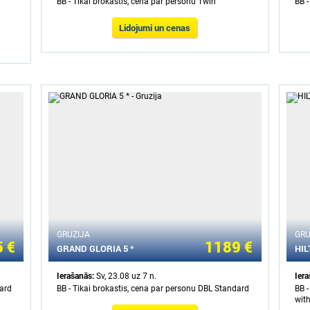
BB - Tikai brokastis, cena par personu Twin
BB -
Lidojumi un cenas
GRUZIJA
GRU
 €
1189 €
GRAND GLORIA 5 *
HIL
Ierašanās:
Ier
Sv, 23.08 uz 7 n.
dard
BB - Tikai brokastis, cena par personu DBL Standard
BB -
wit