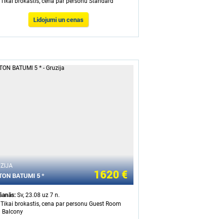
 Tikai brokastis, cena par personu Standard
Lidojumi un cenas
ZIJA
1620 €
TON BATUMI 5 *
ašanās:
Sv, 23.08 uz 7 n.
 Tikai brokastis, cena par personu Guest Room
h Balcony