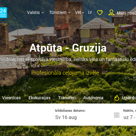
Valstis
Tūristiem
Vēl
LV
Mani pasū
Atpūta - Gruzija
nvidnieciski ekspresīva viesmīlība, lielisks vīns un fantastiski ēdi
Profesionāla ceļojuma izvēle
Viesnīcas
Ekskursijas
Transferi
Autonoma
Izpārd
Izlidošanas datums:
Naktis, 
uz 7 -