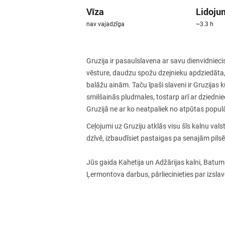
Vīza
Lidoju
nav vajadzīga
~3.3 h
Gruzija ir pasaulslavena ar savu dienvidniec
vēsture, daudzu spožu dzejnieku apdziedāta,
balāžu ainām. Taču īpaši slaveni ir Gruzijas k
smilšainās pludmales, tostarp arī ar dziednie
Gruzijā ne ar ko neatpaliek no atpūtas popul
Ceļojumi uz Gruziju atklās visu šīs kalnu val
dzīvē, izbaudīsiet pastaigas pa senajām pilsē
Jūs gaida Kahetija un Adžārijas kalni, Batumi
Ļermontova darbus, pārliecinieties par izslav