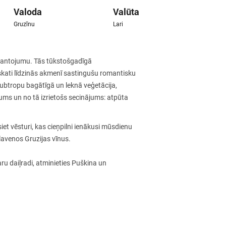
Valoda
Valūta
Gruzīnu
Lari
o mantojumu. Tās tūkstošgadīgā
skati līdzinās akmenī sastingušu romantisku
, subtropu bagātīgā un leknā veģetācija,
jums un no tā izrietošs secinājums: atpūta
iet vēsturi, kas cieņpilni ienākusi mūsdienu
slavenos Gruzijas vīnus.
ru daiļradi, atminieties Puškina un