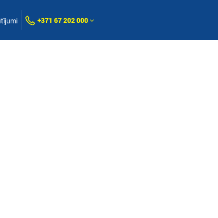
+371 67 202 000
tījumi