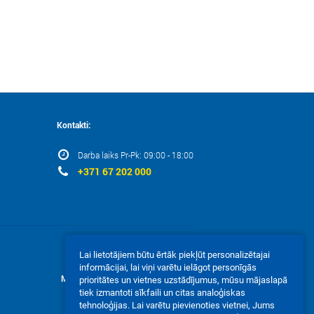
Kontakti:
Darba laiks Pr-Pk: 09:00 - 18:00
+371 67 202 000
Lai lietotājiem būtu ērtāk piekļūt personalizētajai
informācijai, lai viņi varētu ielāgot personīgās
Mēs akceptējam:
prioritātes un vietnes uzstādījumus, mūsu mājaslapā
tiek izmantoti sīkfaili un citas analoģiskas
tehnoloģijas. Lai varētu pievienoties vietnei, Jums