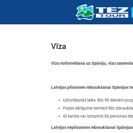
Vīza
Vīzu noformēšana uz Spāniju, vīzu saņemša
Latvijas pilsoņiem iebraukšanai Spānijas ter
Uzturēšanās laiks: līdz 90 dienām pus
Pases derīguma termiņš līdz izbraukša
ID kartes var izmantot kā personas id
Latvijas nepilsoņiem iebraukšanai
Spānija