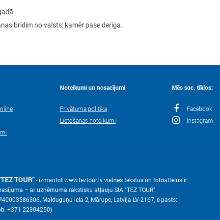
gadā.
nas brīdim no valsts: kamēr pase derīga.
Noteikumi un nosacījumi
Mēs soc. tīklos:
nline
Privātuma politika
Facebook
Lietošanas noteikumi
Instagram
umi
"TEZ TOUR"
- izmantot www.teztour.lv vietnes tekstus un fotoattēlus ir
eprasījuma – ar uzņēmuma rakstisku atļauju SIA "TEZ TOUR".
№40003586306, Malduguņu iela 2, Mārupe, Latvija LV-2167, е-pasts:
ob. +371 22304250)