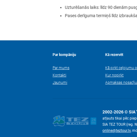
Uzturēšanās laiks: līdz 90 dienām pus
Pases derīguma termiņš līdz izbraukša
Par kompāniju
Kā rezervēt
Par mums
Kā pirkt ceļojumu o
Kontakti
Kur nopirkt
Jaunumi
Apmaksas nosacīj
2002-2026 © SIA 
atļauts tikai pēc pi
SIA TEZ TOUR (reg. 
online@teztour.lv
, m