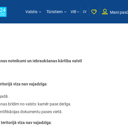
Valstis
Tūristiem
Vēl
LV
Mani pasū
nas noteikumi un iebraukšanas kārtība valstī
itorijā vīza nav vajadzīga
:
gadā.
nas brīdim no valsts: kamēr pase derīga.
entifikācijas dokumentu pases vietā.
s
teritorijā vīza nav vajadzīga
: