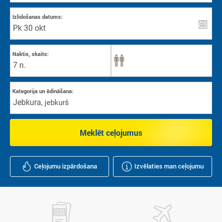
Izlidošanas datums:
Naktis, skaits:
7 n.
Kategorija un ēdināšana:
Jebkura
,
jebkurš
Meklēt ceļojumus
Ceļojumu izpārdošana
Izvēlaties man ceļojumu