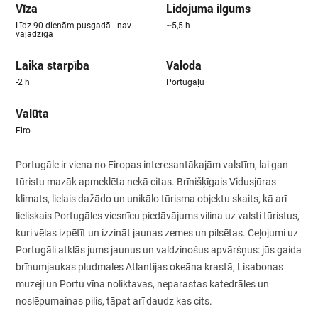
Vīza
Lidojuma ilgums
Līdz 90 dienām pusgadā - nav
~5,5 h
vajadzīga
Laika starpība
Valoda
-2 h
Portugāļu
Valūta
Eiro
Portugāle ir viena no Eiropas interesantākajām valstīm, lai gan
tūristu mazāk apmeklēta nekā citas. Brīnišķīgais Vidusjūras
klimats, lielais dažādo un unikālo tūrisma objektu skaits, kā arī
lieliskais Portugāles viesnīcu piedāvājums vilina uz valsti tūristus,
kuri vēlas izpētīt un izzināt jaunas zemes un pilsētas. Ceļojumi uz
Portugāli atklās jums jaunus un valdzinošus apvāršņus: jūs gaida
brīnumjaukas pludmales Atlantijas okeāna krastā, Lisabonas
muzeji un Portu vīna noliktavas, neparastas katedrāles un
noslēpumainas pilis, tāpat arī daudz kas cits.