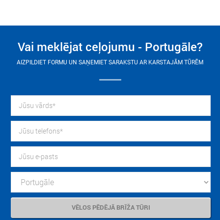
Vai meklējat ceļojumu - Portugāle?
AIZPILDIET FORMU UN SAŅEMIET SARAKSTU AR KARSTAJĀM TŪRĒM