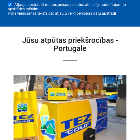
Atļauju apstrādāt manus personas datus atbilstīgi norādītajam to
apstrādes mērķim.
Pilns vienošanās teksts par atļauju veikt personas datu apstrādi
Jūsu atpūtas priekšrocības -
Portugāle