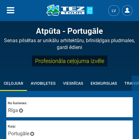
LV
Atpūta - Portugāle
Senas pilsētas ar unikālu arhitektūru, brīnišķīgas pludmales,
gardi ēdieni
Profesionāla ceļojuma izvēle
CEĻOJUMI
AVIOBIĻETES
VIESNĪCAS
EKSKURSIJAS
TRANS
No kurienes:
Rīga
Kurp:
Portugāle