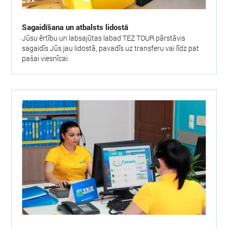
Sagaidīšana un atbalsts lidostā
Jūsu ērtību un labsajūtas labad TEZ TOUR pārstāvis
sagaidīs Jūs jau lidostā, pavadīs uz transferu vai līdz pat
pašai viesnīcai.