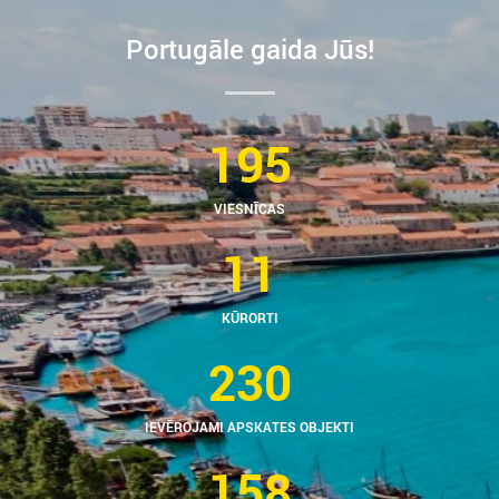
Portugāle gaida Jūs!
195
VIESNĪCAS
11
KŪRORTI
230
IEVĒROJAMI APSKATES OBJEKTI
158