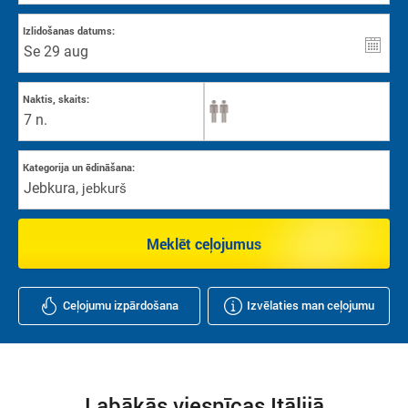
Izlidošanas datums:
Naktis, skaits:
7 n.
Kategorija un ēdināšana:
Jebkura
,
jebkurš
Meklēt ceļojumus
Ceļojumu izpārdošana
Izvēlaties man ceļojumu
Labākās viesnīcas Itālijā