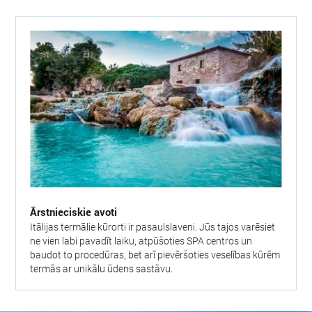
Ārstnieciskie avoti
Itālijas termālie kūrorti ir pasaulslaveni. Jūs tajos varēsiet
ne vien labi pavadīt laiku, atpūšoties SPA centros un
baudot to procedūras, bet arī pievēršoties veselības kūrēm
termās ar unikālu ūdens sastāvu.