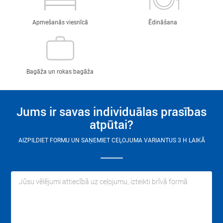
Apmešanās viesnīcā
Ēdināšana
Bagāža un rokas bagāža
Jums ir savas individuālas prasības
atpūtai?
AIZPILDIET FORMU UN SAŅEMIET CEĻOJUMA VARIANTUS 3 H LAIKĀ