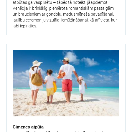
atpūtas galvaspilsētu – tāpēc tā noteikti jāapciemo!
Venēcija ir brīnišķīgi piemērota romantiskām pastaigām
un braucieniem ar gondolu, medusmēneša pavadīšanai,
laulību ceremoniju vizuālai iemūžināšanai, kā arī vieta, kur
labi iepirkties.
Ģimenes atpūta