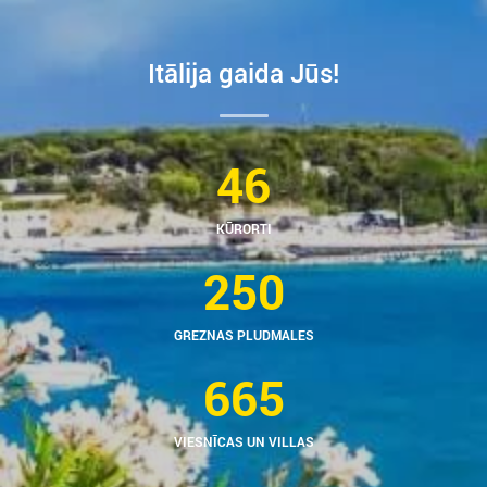
Itālija gaida Jūs!
46
KŪRORTI
250
GREZNAS PLUDMALES
665
VIESNĪCAS UN VILLAS