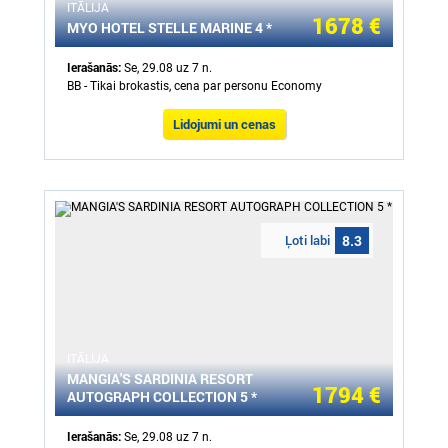
ITĀLIJA
1678 €
MYO HOTEL STELLE MARINE 4 *
Ierašanās:
Se, 29.08 uz 7 n.
BB - Tikai brokastis, cena par personu Economy
Lidojumi un cenas
Ļoti labi
8.3
ITĀLIJA
MANGIA'S SARDINIA RESORT
1794 €
AUTOGRAPH COLLECTION 5 *
Ierašanās:
Se, 29.08 uz 7 n.