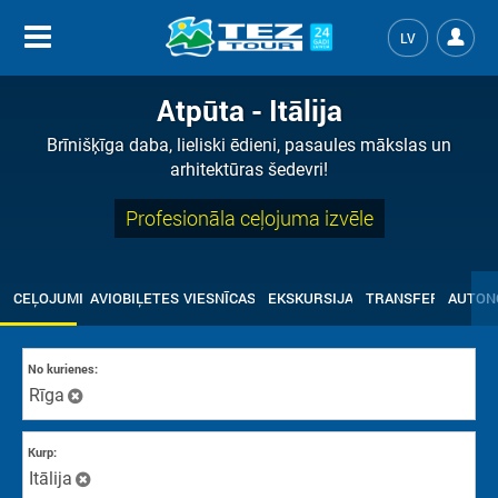
LV
Atpūta - Itālija
Brīnišķīga daba, lieliski ēdieni, pasaules mākslas un
arhitektūras šedevri!
Profesionāla ceļojuma izvēle
CEĻOJUMI
AVIOBIĻETES
VIESNĪCAS
EKSKURSIJAS
TRANSFERI
AUTON
No kurienes:
Rīga
Kurp:
Itālija