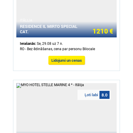
ITĀLIJA
RESIDENCE IL MIRTO SPECIAL
1210 €
CAT.
Ierašanās:
Se, 29.08 uz 7 n.
RO - Bez ēdināšanas, cena par personu Bilocale
Lidojumi un cenas
Ļoti labi
8.0