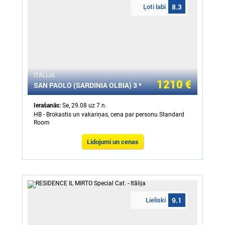
Ļoti labi
8.3
ITĀLIJA
1210 €
SAN PAOLO (SARDINIA OLBIA) 3 *
Ierašanās:
Se, 29.08 uz 7 n.
HB - Brokastis un vakariņas, cena par personu Standard
Room
Lidojumi un cenas
Lieliski
9.1