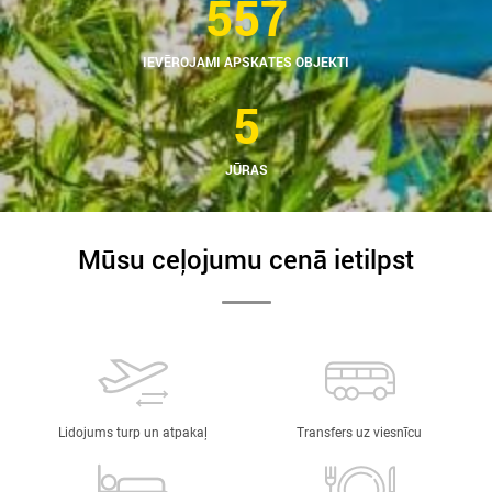
557
IEVĒROJAMI APSKATES OBJEKTI
5
JŪRAS
Mūsu ceļojumu cenā ietilpst
Lidojums turp un atpakaļ
Transfers uz viesnīcu