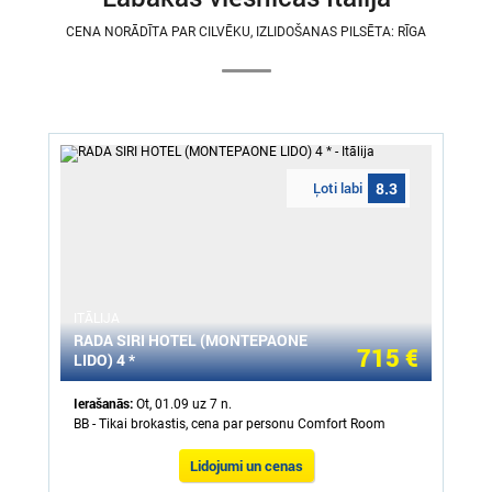
CENA NORĀDĪTA PAR CILVĒKU, IZLIDOŠANAS PILSĒTA: RĪGA
Ļoti labi
8.3
ITĀLIJA
RADA SIRI HOTEL (MONTEPAONE
715 €
LIDO) 4 *
Ierašanās:
Ot, 01.09 uz 7 n.
BB - Tikai brokastis, cena par personu Comfort Room
Lidojumi un cenas