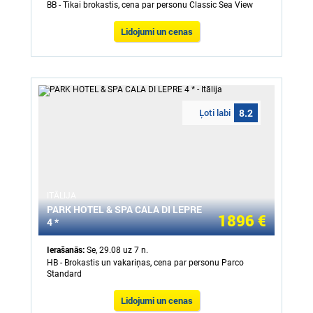
BB - Tikai brokastis, cena par personu Classic Sea View
Lidojumi un cenas
Ļoti labi
8.2
ITĀLIJA
PARK HOTEL & SPA CALA DI LEPRE
1896 €
4 *
Ierašanās:
Se, 29.08 uz 7 n.
HB - Brokastis un vakariņas, cena par personu Parco
Standard
Lidojumi un cenas