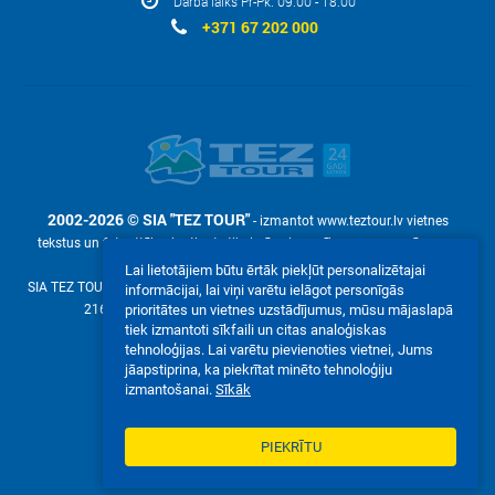
Darba laiks Pr-Pk: 09:00 - 18:00
+371 67 202 000
2002-2026 © SIA "TEZ TOUR"
- izmantot www.teztour.lv vietnes
tekstus un fotoattēlus ir atļauts tikai pēc pieprasījuma – ar uzņēmuma
rakstisku atļauju SIA "TEZ TOUR".
Lai lietotājiem būtu ērtāk piekļūt personalizētajai
SIA TEZ TOUR (reg. №40003586306, Malduguņu iela 2, Mārupe, Latvija LV-
informācijai, lai viņi varētu ielāgot personīgās
2167, е-pasts:
online@teztour.lv
, mob. +371 22304250)
prioritātes un vietnes uzstādījumus, mūsu mājaslapā
tiek izmantoti sīkfaili un citas analoģiskas
Mēs akceptējam:
tehnoloģijas. Lai varētu pievienoties vietnei, Jums
jāapstiprina, ka piekrītat minēto tehnoloģiju
izmantošanai.
Sīkāk
PIEKRĪTU
VIETNES PILNĀ VERSIJA