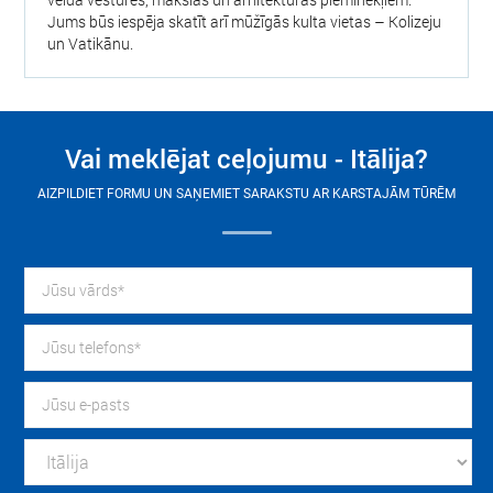
Jums būs iespēja skatīt arī mūžīgās kulta vietas – Kolizeju
un Vatikānu.
Vai meklējat ceļojumu - Itālija?
AIZPILDIET FORMU UN SAŅEMIET SARAKSTU AR KARSTAJĀM TŪRĒM