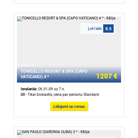
Ļoti labi
8.5
ITĀLIJA
TONICELLO RESORT & SPA (CAPO
1207 €
VATICANO) 4 *
Ierašanās:
Ot, 01.09 uz 7 n.
BB - Tikai brokastis, cena par personu Standard
Lidojumi un cenas