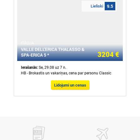
Lieliski
9.5
ITĀLIJA
VALLE DELL'ERICA THALASSO &
3204 €
SPA-ERICA 5 *
Ierašanās:
Se, 29.08 uz 7 n.
HB - Brokastis un vakariņas, cena par personu Classic
Lidojumi un cenas