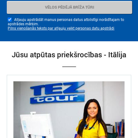
Atļauju apstrādāt manus personas datus atbilstīgi norādītajam to
apstrādes mērķim.
Pilns vienošanās teksts par atļauju veikt personas datu apstrādi
Jūsu atpūtas priekšrocības - Itālija