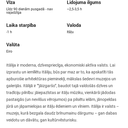
Vīza
Lidojuma ilgums
Līdz 90 dienām pusgadā - nav
~2,5-3,5 h
vajadzīga
Laika starpība
Valoda
-1 h
Itāļu
Valūta
Eiro
Itālija ir moderna, dzīvespriecīga, ekonomiski aktīva valsts. Lai
izprastu un iemīlētu Itāliju, būs par maz ar to, ka apskatīti tās
apburošie arhitektūras pieminekļi, mākslas šedevri muzejos un
galerijās. Itālijā ir ""jāizgaršo”, baudot tajā valdošās dzīves un
tradīciju pilnību: jāiepazīstas ar itāļu mūziku, vienkārši jādodas
pastaigās (un nevilšus vērojumos) pa pilsētu ielām, jānopeldas
jūrā un jāpamielojas ar itāļu ēdieniem un vīniem. Itālija ir valsts –
muzejs, kurā bezgala daudz brīnumainu dārgumu – gan dabas
veidotu un dāvātu, gan kultūrvēsturisku.