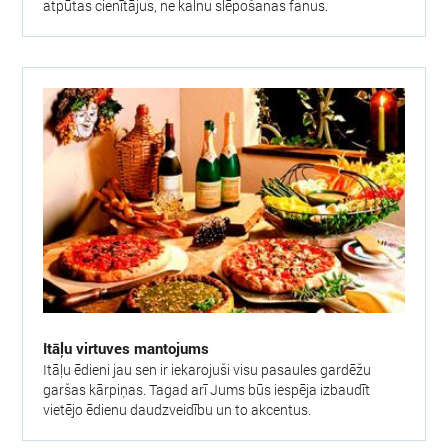
atpūtas cienītājus, ne kalnu slēpošanas fanus.
Itāļu virtuves mantojums
Itāļu ēdieni jau sen ir iekarojuši visu pasaules gardēžu
garšas kārpiņas. Tagad arī Jums būs iespēja izbaudīt
vietējo ēdienu daudzveidību un to akcentus.