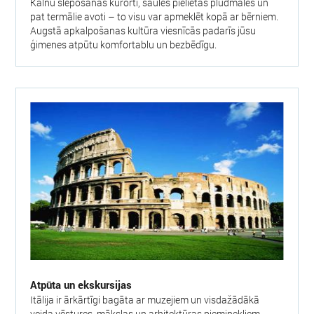
Kalnu slēpošanas kūrorti, saules pielietās pludmales un
pat termālie avoti – to visu var apmeklēt kopā ar bērniem.
Augstā apkalpošanas kultūra viesnīcās padarīs jūsu
ģimenes atpūtu komfortablu un bezbēdīgu.
Atpūta un ekskursijas
Itālija ir ārkārtīgi bagāta ar muzejiem un visdažādākā
veida vēstures, mākslas un arhitektūras pieminekļiem.