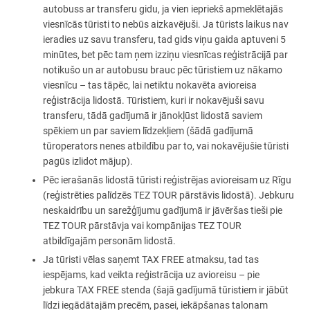
autobuss ar transferu gidu, ja vien iepriekš apmeklētajās
viesnīcās tūristi to nebūs aizkavējuši. Ja tūrists laikus nav
ieradies uz savu transferu, tad gids viņu gaida aptuveni 5
minūtes, bet pēc tam ņem izziņu viesnīcas reģistrācijā par
notikušo un ar autobusu brauc pēc tūristiem uz nākamo
viesnīcu – tas tāpēc, lai netiktu nokavēta avioreisa
reģistrācija lidostā. Tūristiem, kuri ir nokavējuši savu
transferu, tādā gadījumā ir jānokļūst lidostā saviem
spēkiem un par saviem līdzekļiem (šādā gadījumā
tūroperators nenes atbildību par to, vai nokavējušie tūristi
pagūs izlidot mājup).
Pēc ierašanās lidostā tūristi reģistrējas avioreisam uz Rīgu
(reģistrēties palīdzēs TEZ TOUR pārstāvis lidostā). Jebkuru
neskaidrību un sarežģījumu gadījumā ir jāvēršas tieši pie
TEZ TOUR pārstāvja vai kompānijas TEZ TOUR
atbildīgajām personām lidostā.
Ja tūristi vēlas saņemt
TAX FREE
atmaksu, tad tas
iespējams, kad veikta reģistrācija uz avioreisu – pie
jebkura
TAX FREE
stenda (šajā gadījumā tūristiem ir jābūt
līdzi iegādātajām precēm, pasei, iekāpšanas talonam