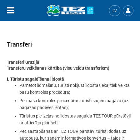
LV
Transferi
Transferi Gruzijā
Transferu veikšanas kārtība (visu veidu transferiem)
I. Tūristu sagaidīšana lidostā
Pametot lidmašīnu, tūristi nokļūst lidostas ēkā; tiek veikta
pasu kontroles procedūra;
Pēc pasu kontroles procedūras tūristi saņem bagāžu (uz
bagāžas padeves lentas);
Tūristus pie izejas no lidostas sagaida TEZ TOUR pārstāvji
ar attiecīgu planšeti;
Pēc sastapšanās ar TEZ TOUR pārstāvi tūristi dodas uz
autobusu, kur saņem informatīvos konvertus – tajos ir