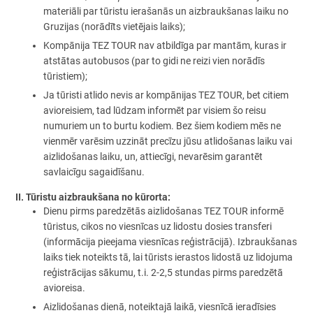
materiāli par tūristu ierašanās un aizbraukšanas laiku no
Gruzijas (norādīts vietējais laiks);
Kompānija TEZ TOUR nav atbildīga par mantām, kuras ir
atstātas autobusos (par to gidi ne reizi vien norādīs
tūristiem);
Ja tūristi atlido nevis ar kompānijas TEZ TOUR, bet citiem
avioreisiem, tad lūdzam informēt par visiem šo reisu
numuriem un to burtu kodiem. Bez šiem kodiem mēs ne
vienmēr varēsim uzzināt precīzu jūsu atlidošanas laiku vai
aizlidošanas laiku, un, attiecīgi, nevarēsim garantēt
savlaicīgu sagaidīšanu.
II. Tūristu aizbraukšana no kūrorta:
Dienu pirms paredzētās aizlidošanas TEZ TOUR informē
tūristus, cikos no viesnīcas uz lidostu dosies transferi
(informācija pieejama viesnīcas reģistrācijā). Izbraukšanas
laiks tiek noteikts tā, lai tūrists ierastos lidostā uz lidojuma
reģistrācijas sākumu, t.i. 2-2,5 stundas pirms paredzētā
avioreisa.
Aizlidošanas dienā, noteiktajā laikā, viesnīcā ieradīsies