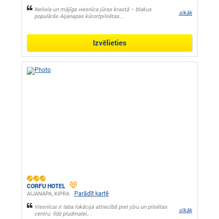
Neliela un mājīga viesnīca jūras krastā – blakus
sīkāk
populārās Aijanapas kūrortpilsētas...
Izvēlieties
CORFU HOTEL
Parādīt kartē
AIJANAPA, KIPRA
Viesnīcai ir laba lokācija attiecībā pret jūru un pilsētas
sīkāk
centru: līdz pludmalei,...