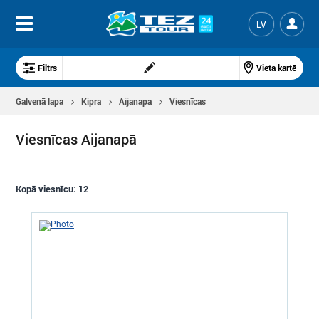
LV
Filtrs
Vieta kartē
Galvenā lapa
Kipra
Aijanapa
Viesnīcas
Viesnīcas Aijanapā
Kopā viesnīcu:
12