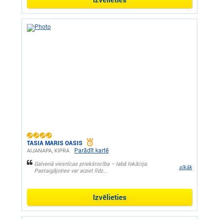
TASIA MARIS OASIS
Parādīt kartē
AIJANAPA, KIPRA
Galvenā viesnīcas priekšrocība – labā lokācija.
sīkāk
Pastaigājoties var aiziet līdz...
Izvēlieties