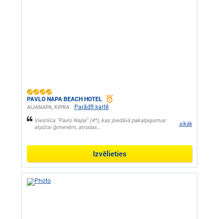
PAVLO NAPA BEACH HOTEL
Parādīt kartē
AIJANAPA, KIPRA
Viesnīca “Pavlo Napa” (4*), kas piedāvā pakalpojumus
sīkāk
atpūtai ģimenēm, atrodas...
Izvēlieties