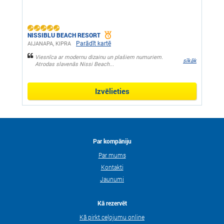
NISSIBLU BEACH RESORT
Parādīt kartē
AIJANAPA, KIPRA
Viesnīca ar modernu dizainu un plašiem numuriem.
sīkāk
Atrodas slavenās Nissi Beach...
Izvēlieties
Par kompāniju
Par mums
Kontakti
Jaunumi
Kā rezervēt
Kā pirkt ceļojumu online