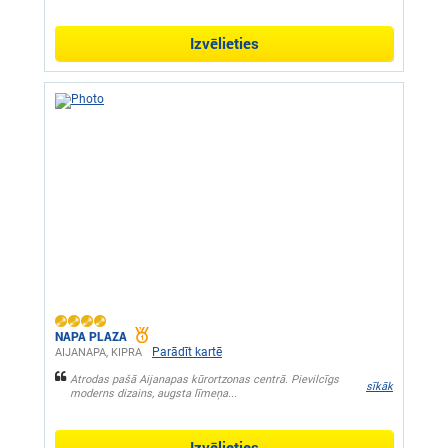
Izvēlieties
NAPA PLAZA
Parādīt kartē
AIJANAPA, KIPRA
Atrodas pašā Aijanapas kūrortzonas centrā. Pievilcīgs
sīkāk
moderns dizains, augsta līmeņa...
Izvēlieties