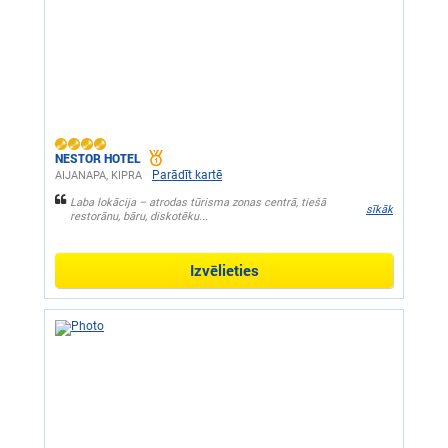
NESTOR HOTEL
Parādīt kartē
AIJANAPA, KIPRA
Laba lokācija – atrodas tūrisma zonas centrā, tiešā
sīkāk
restorānu, bāru, diskotēku...
Izvēlieties