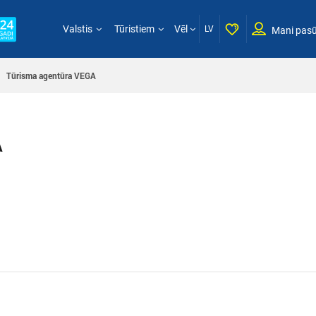
Valstis
Tūristiem
Vēl
LV
Mani pasū
Tūrisma agentūra VEGA
A