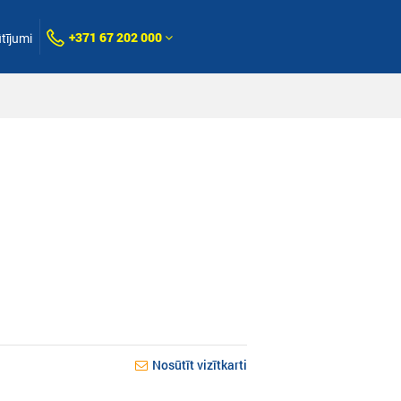
+371 67 202 000
tījumi
Nosūtīt vizītkarti