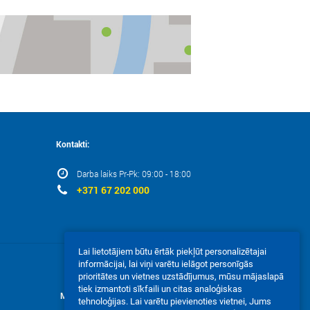
Kontakti:
Darba laiks Pr-Pk: 09:00 - 18:00
+371 67 202 000
Lai lietotājiem būtu ērtāk piekļūt personalizētajai
informācijai, lai viņi varētu ielāgot personīgās
prioritātes un vietnes uzstādījumus, mūsu mājaslapā
tiek izmantoti sīkfaili un citas analoģiskas
Mēs akceptējam:
tehnoloģijas. Lai varētu pievienoties vietnei, Jums