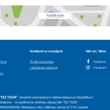
Parādīt kartē
Noteikumi un nosacījumi
Mēs soc. tīklos:
nline
Privātuma politika
Facebook
Lietošanas noteikumi
Instagram
umi
"TEZ TOUR"
- izmantot www.teztour.lv vietnes tekstus un fotoattēlus ir
eprasījuma – ar uzņēmuma rakstisku atļauju SIA "TEZ TOUR".
№40003586306, Malduguņu iela 2, Mārupe, Latvija LV-2167, е-pasts: