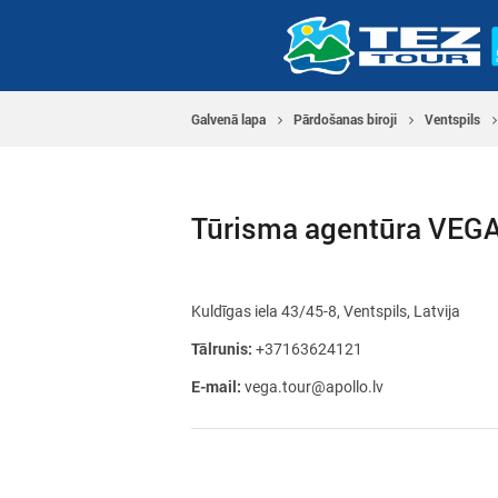
Galvenā lapa
Pārdošanas biroji
Ventspils
Tūrisma agentūra VEG
Kuldīgas iela 43/45-8, Ventspils, Latvija
Tālrunis:
+37163624121
E-mail:
vega.tour@apollo.lv