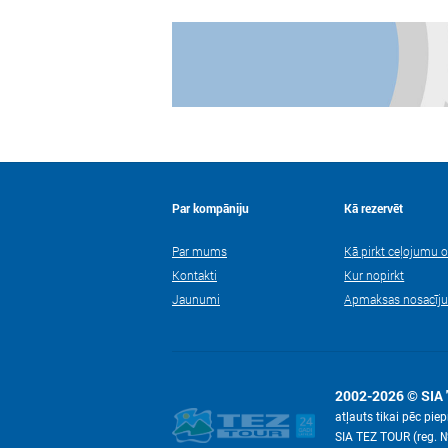
Par kompāniju
Kā rezervēt
Par mums
Kā pirkt ceļojumu o
Kontakti
Kur nopirkt
Jaunumi
Apmaksas nosacīj
2002-2026 © SIA 
atļauts tikai pēc pi
SIA TEZ TOUR (reg. 