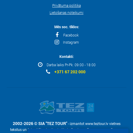
Privātuma politika
Lietošanas noteikumi
Mēs soc. tīklos:
Facebook
Instagram
Kontakti:
Darba laiks Pr-Pk: 09:00 - 18:00
+371 67 202 000
2002-2026 © SIA "TEZ TOUR"
- izmantot www.teztour.lv vietnes
tekstus un fotoattēlus ir atļauts tikai pēc pieprasījuma – ar uzņēmuma