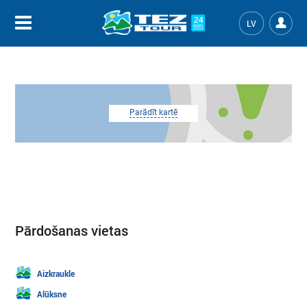
LV
Parādīt kartē
Pārdošanas vietas
Aizkraukle
Alūksne