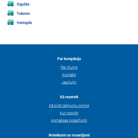
Sigulda
Tukums
Ventspils
Par kompāniju
Par mums
Kontakti
Jaunumi
Kā rezervēt
Kā pirkt ceļojumu online
Kur nopirkt
Apmaksas nosacījumi
Noteikumi un nosacījumi