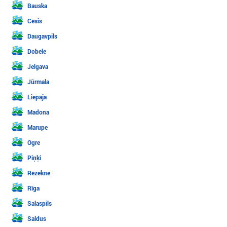
Bauska
Cēsis
Daugavpils
Dobele
Jelgava
Jūrmala
Liepāja
Madona
Marupe
Ogre
Piņķi
Rēzekne
Rīga
Salaspils
Saldus