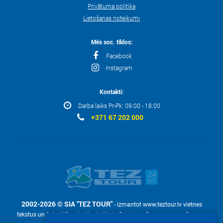
Privātuma politika
Lietošanas noteikumi
Mēs soc. tīklos:
Facebook
Instagram
Kontakti:
Darba laiks Pr-Pk: 09:00 - 18:00
+371 67 202 000
2002-2026 © SIA "TEZ TOUR"
- izmantot www.teztour.lv vietnes
tekstus un fotoattēlus ir atļauts tikai pēc pieprasījuma – ar uzņēmuma