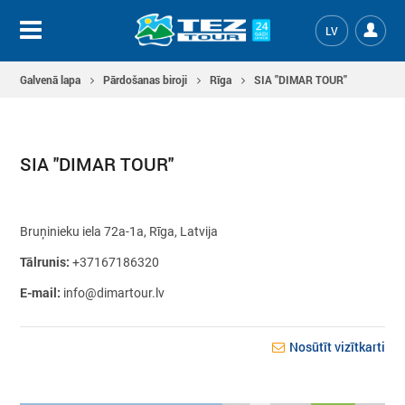
LV
Galvenā lapa
Pārdošanas biroji
Rīga
SIA ''DIMAR TOUR''
SIA ''DIMAR TOUR''
Bruņinieku iela 72a-1a, Rīga, Latvija
Tālrunis:
+37167186320
E-mail:
info@dimartour.lv
Nosūtīt vizītkarti