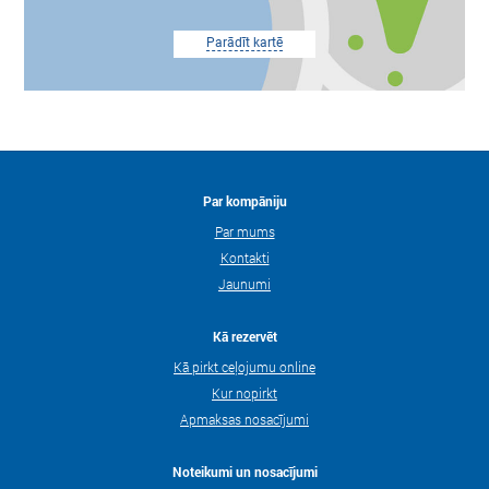
Parādīt kartē
Par kompāniju
Par mums
Kontakti
Jaunumi
Kā rezervēt
Kā pirkt ceļojumu online
Kur nopirkt
Apmaksas nosacījumi
Noteikumi un nosacījumi