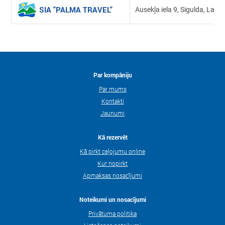
SIA "PALMA TRAVEL"
Ausekļa iela 9, Sigulda, Latvij
Par kompāniju
Par mums
Kontakti
Jaunumi
Kā rezervēt
Kā pirkt ceļojumu online
Kur nopirkt
Apmaksas nosacījumi
Noteikumi un nosacījumi
Privātuma politika