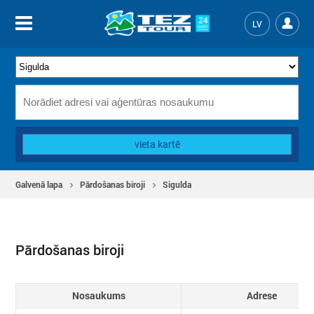
LV
vieta kartē
Galvenā lapa
Pārdošanas biroji
Sigulda
Pārdošanas biroji
Nosaukums
Adrese