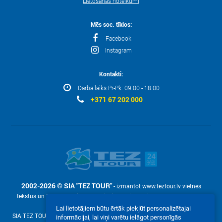
Lietošanas noteikumi
Mēs soc. tīklos:
Facebook
Instagram
Kontakti:
Darba laiks Pr-Pk: 09:00 - 18:00
+371 67 202 000
2002-2026 © SIA "TEZ TOUR"
- izmantot www.teztour.lv vietnes
tekstus un fotoattēlus ir atļauts tikai pēc pieprasījuma – ar uzņēmuma
rakstisku atļauju SIA "TEZ TOUR".
Lai lietotājiem būtu ērtāk piekļūt personalizētajai
SIA TEZ TOUR (reg. №40003586306, Malduguņu iela 2, Mārupe, Latvija LV-
informācijai, lai viņi varētu ielāgot personīgās