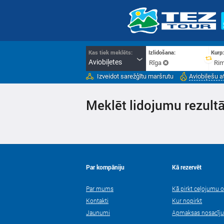
Kas tiek meklēts:
Izlidošana:
Kurp
Aviobiļetes
Rīga
Rim
Izveidot sarežģītu maršrutu
Aviobiļešu a
Meklēt lidojumu rezultā
Par kompāniju
Kā rezervēt
Par mums
Kā pirkt ceļojumu o
Kontakti
Kur nopirkt
Jaunumi
Apmaksas nosacīj