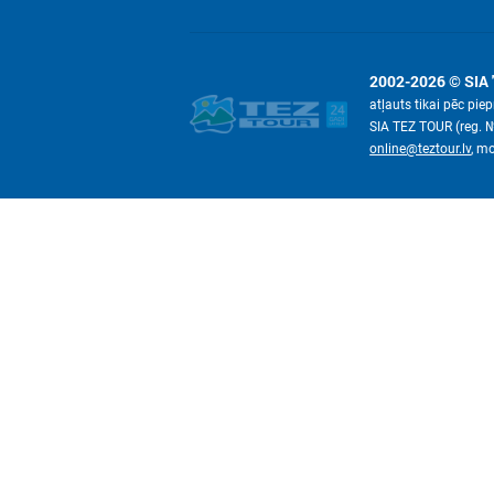
2002-2026 © SIA 
atļauts tikai pēc pi
SIA TEZ TOUR (reg. 
online@teztour.lv
, m