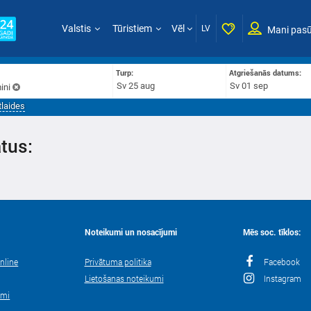
Valstis
Tūristiem
Vēl
LV
Mani pasū
:
Turp:
Atgriešanās datums:
ini
tlaides
tus:
Noteikumi un nosacījumi
Mēs soc. tīklos:
nline
Privātuma politika
Facebook
Lietošanas noteikumi
Instagram
umi