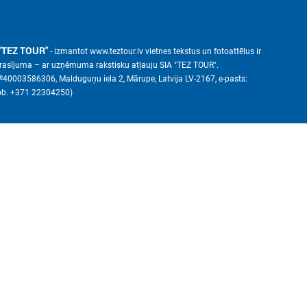
"TEZ TOUR"
- izmantot www.teztour.lv vietnes tekstus un fotoattēlus ir
eprasījuma – ar uzņēmuma rakstisku atļauju SIA "TEZ TOUR".
№40003586306, Malduguņu iela 2, Mārupe, Latvija LV-2167, е-pasts:
ob. +371 22304250)