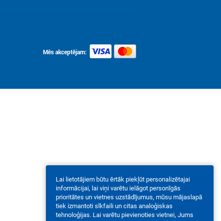
Mēs akceptējam:
Lai lietotājiem būtu ērtāk piekļūt personalizētajai
informācijai, lai viņi varētu ielāgot personīgās
prioritātes un vietnes uzstādījumus, mūsu mājaslapā
tiek izmantoti sīkfaili un citas analoģiskas
tehnoloģijas. Lai varētu pievienoties vietnei, Jums