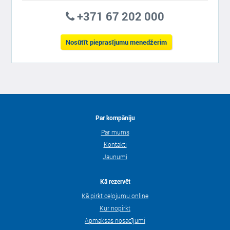
+371 67 202 000
Nosūtīt pieprasījumu menedžerim
Par kompāniju
Par mums
Kontakti
Jaunumi
Kā rezervēt
Kā pirkt ceļojumu online
Kur nopirkt
Apmaksas nosacījumi