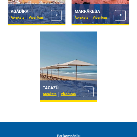
AGĀDĪRA
MARRĀKEŠA
Apraksts
Viesnīcas
Apraksts
Viesnīcas
TAGAZŪ
Apraksts
Viesnīcas
Par kompāniju