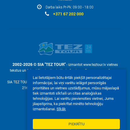
Darba laiks Pr-Pk: 09:00 - 18:00
+371 67 202 000
2002-2026 © SIA "TEZ TOUR"
- izmantot www.teztour.lv vietnes
tekstus un fotoattēlus ir atļauts tikai pēc pieprasījuma – ar uzņēmuma
rakstisku atļauju SIA "TEZ TOUR".
Lai lietotājiem būtu ērtāk piekļūt personalizētajai
SIA TEZ TOUR (reg. №40003586306, Malduguņu iela 2, Mārupe, Latvija LV-
informācijai, lai viņi varētu ielāgot personīgās
2167, е-pasts:
online@teztour.lv
, mob. +371 22304250)
prioritātes un vietnes uzstādījumus, mūsu mājaslapā
tiek izmantoti sīkfaili un citas analoģiskas
Mēs akceptējam:
tehnoloģijas. Lai varētu pievienoties vietnei, Jums
jāapstiprina, ka piekrītat minēto tehnoloģiju
izmantošanai.
Sīkāk
PIEKRĪTU
VIETNES PILNĀ VERSIJA