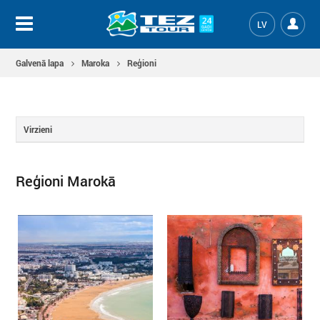
LV
Galvenā lapa
Maroka
Reģioni
Virzieni
Reģioni Marokā