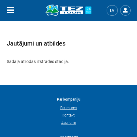
LV
Jautājumi un atbildes
Sadaļa atrodas izstrādes stadijā.
Par kompāniju
Par mums
Kontakti
Jaunumi
Kā rezervēt