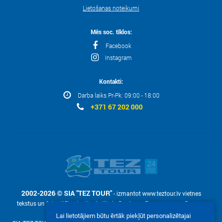
Lietošanas noteikumi
Mēs soc. tīklos:
Facebook
Instagram
Kontakti:
Darba laiks Pr-Pk: 09:00 - 18:00
+371 67 202 000
2002-2026 © SIA "TEZ TOUR"
- izmantot www.teztour.lv vietnes
tekstus un fotoattēlus ir atļauts tikai pēc pieprasījuma – ar uzņēmuma
rakstisku atļauju SIA "TEZ TOUR".
Lai lietotājiem būtu ērtāk piekļūt personalizētajai