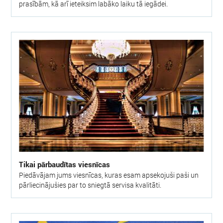
prasībām, kā arī ieteiksim labāko laiku tā iegādei.
Tikai pārbaudītas viesnīcas
Piedāvājam jums viesnīcas, kuras esam apsekojuši paši un
pārliecinājušies par to sniegtā servisa kvalitāti.