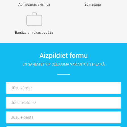
Apmešanās viesnīcā
Ēdināšana
Bagāža un rokas bagāža
Aizpildiet formu
UN SAŅEMIET VIP CEĻOJUMA VARIANTUS 3 H LAIKĀ