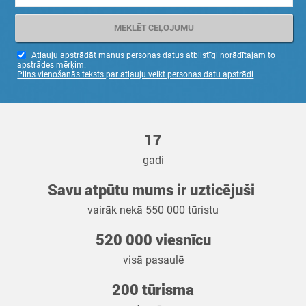
Atļauju apstrādāt manus personas datus atbilstīgi norādītajam to
apstrādes mērķim.
Pilns vienošanās teksts par atļauju veikt personas datu apstrādi
17
gadi
Savu atpūtu mums ir uzticējuši
vairāk nekā 550 000 tūristu
520 000 viesnīcu
visā pasaulē
200 tūrisma