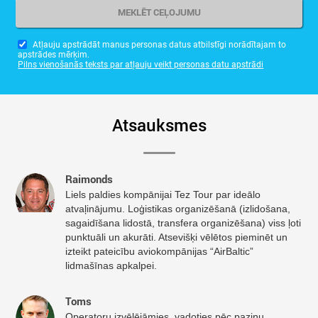
Atļauju apstrādāt manus personas datus atbilstīgi norādītajam to
apstrādes mērķim.
Pilns vienošanās teksts par atļauju veikt personas datu apstrādi
Atsauksmes
Raimonds
Liels paldies kompānijai Tez Tour par ideālo
atvaļinājumu. Loģistikas organizēšanā (izlidošana,
sagaidīšana lidostā, transfera organizēšana) viss ļoti
punktuāli un akurāti. Atsevišķi vēlētos pieminēt un
izteikt pateicību aviokompānijas “AirBaltic”
lidmašīnas apkalpei.
Toms
Operatoru izvēlējāmies, vadoties pēc paziņu