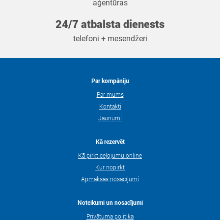
aģentūras
24/7 atbalsta dienests
telefoni + mesendžeri
Par kompāniju
Par mums
Kontakti
Jaunumi
Kā rezervēt
Kā pirkt ceļojumu online
Kur nopirkt
Apmaksas nosacījumi
Noteikumi un nosacījumi
Privātuma politika