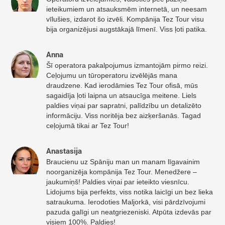
ieteikumiem un atsauksmēm internetā, un neesam
vīlušies, izdarot šo izvēli. Kompānija Tez Tour visu
bija organizējusi augstākajā līmenī. Viss ļoti patika.
Anna
Šī operatora pakalpojumus izmantojām pirmo reizi.
Ceļojumu un tūroperatoru izvēlējās mana
draudzene. Kad ierodāmies Tez Tour ofisā, mūs
sagaidīja ļoti laipna un atsaucīga meitene. Liels
paldies viņai par sapratni, palīdzību un detalizēto
informāciju. Viss noritēja bez aizķeršanās. Tagad
ceļojumā tikai ar Tez Tour!
Anastasija
Braucienu uz Spāniju man un manam līgavainim
noorganizēja kompānija Tez Tour. Menedžere –
jaukumiņš! Paldies viņai par ieteikto viesnīcu.
Lidojums bija perfekts, viss notika laicīgi un bez lieka
satraukuma. Ierodoties Maljorkā, visi pārdzīvojumi
pazuda galīgi un neatgriezeniski. Atpūta izdevās par
visiem 100%. Paldies!