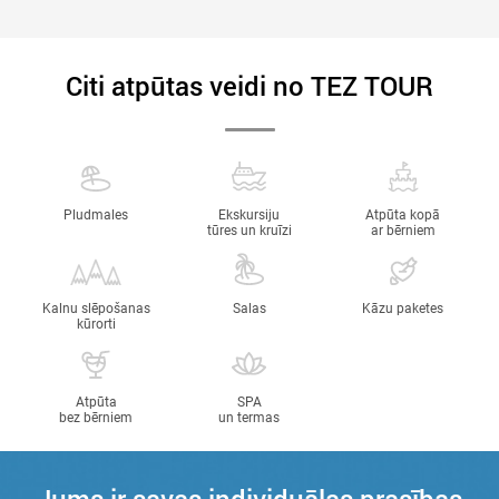
Citi atpūtas veidi no TEZ TOUR
Pludmales
Ekskursiju
Atpūta kopā
tūres un kruīzi
ar bērniem
Kalnu slēpošanas
Salas
Kāzu paketes
kūrorti
Atpūta
SPA
bez bērniem
un termas
Jums ir savas individuālas prasības