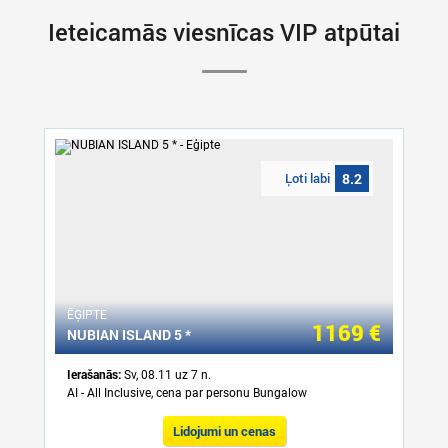
Ieteicamās viesnīcas VIP atpūtai
Ļoti labi
8.2
ĒĢIPTE
1169 €
NUBIAN ISLAND 5 *
Ierašanās:
Sv, 08.11 uz 7 n.
AI - All Inclusive, cena par personu Bungalow
Lidojumi un cenas