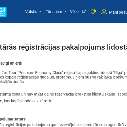
Valstis
Tūristiem
Vēl
LV
Mani pasū
ārās reģistrācijas pakalpojums lidost
evīgi un ērti!
ot Tez Tour "Premium Economy Class" reģistrācijas galdiņu lidostā "Rīga" p
ies kopējā reģistrācijas rindā un, protams, viņiem būs vairāk laika iepirkum
ekšējās rindās.
nstanta cena un nav atkarīga no rezervācijā ierakstītā klientu skaita. Tāpēc
 kas kopīgi dodas uz kūrortu.
alpojuma saturs
:
ārās reģistrācijas pakalpojumu gan rezervējot ceļojumu tūrisma aģentūrā vai