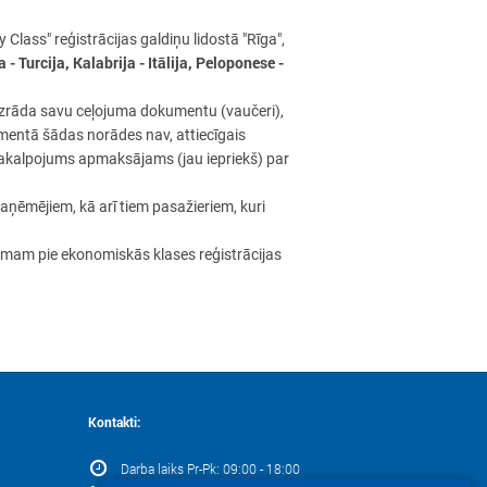
Class" reģistrācijas galdiņu lidostā "Rīga",
a - Turcija, Kalabrija - Itālija, Peloponese -
uzrāda savu ceļojuma dokumentu (vaučeri),
umentā šādas norādes nav, attiecīgais
 pakalpojums apmaksājams (jau iepriekš) par
aņēmējiem, kā arī tiem pasažieriem, kuri
dojumam pie ekonomiskās klases reģistrācijas
Kontakti:
Darba laiks Pr-Pk: 09:00 - 18:00