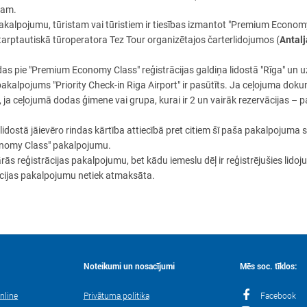
umam.
pakalpojumu, tūristam vai tūristiem ir tiesības izmantot "Premium Economy 
Antalj
starptautiskā tūroperatora Tez Tour organizētajos čarterlidojumos
(
as pie "Premium Economy Class" reģistrācijas galdiņa lidostā "Rīga" un 
pakalpojums "Priority Check-in Riga Airport" ir pasūtīts. Ja ceļojuma dok
 ja ceļojumā dodas ģimene vai grupa, kurai ir 2 un vairāk rezervācijas –
dostā jāievēro rindas kārtība attiecībā pret citiem šī paša pakalpojuma s
onomy Class" pakalpojumu.
ritārās reģistrācijas pakalpojumu, bet kādu iemeslu dēļ ir reģistrējušies li
rācijas pakalpojumu netiek atmaksāta.
Noteikumi un nosacījumi
Mēs soc. tīklos:
nline
Privātuma politika
Facebook