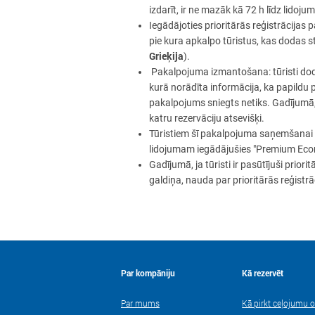
izdarīt, ir ne mazāk kā 72 h līdz lidoj
Iegādājoties prioritārās reģistrācijas 
pie kura apkalpo tūristus, kas dodas 
Grieķija
)
.
Pakalpojuma izmantošana: tūristi dod
kurā norādīta informācija, ka papildu 
pakalpojums sniegts netiks. Gadījumā,
katru rezervāciju atsevišķi.
Tūristiem šī pakalpojuma saņemšanai li
lidojumam iegādājušies "Premium Ec
Gadījumā, ja tūristi ir pasūtījuši prio
galdiņa, nauda par prioritārās reģist
Par kompāniju
Kā rezervēt
Par mums
Kā pirkt ceļojumu o