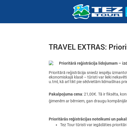
TRAVEL EXTRAS: Priorit
Prioritārā reģistrācija lidojumam – izd
Prioritārā reģistrācija sniedz iespēju izmant
ekonomiskajā klasē – tūristi var lieki nekavēt
u.tml, kā arī tikt pie sēdvietām lidmašīnas pri
Pakalpojuma cena
: 21,00€. Tā ir fiksēta, ko
ģimenēm ar bērniem, gan draugu kompānijām,
Prioritārās reģistrācijas noteikumi un pak
Tez Tour tūristi var iegādāties priorit