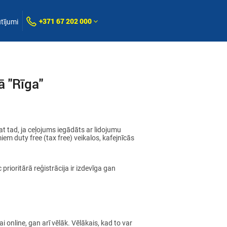
+371 67 202 000
tījumi
ā "Rīga"
at tad, ja ceļojums iegādāts ar lidojumu
iem duty free (tax free) veikalos, kafejnīcās
 prioritārā reģistrācija ir izdevīga gan
 online, gan arī vēlāk. Vēlākais, kad to var