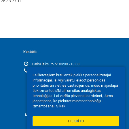
 26 33 77 11.
Kontakti:
Darba laiks Pr-Pk: 09:00 - 18:00
+371 67 202 000
Lai lietotājiem būtu ērtāk piekļūt personalizētajai
informācijai, lai viņi varētu ielāgot personīgās
prioritātes un vietnes uzstādījumus, mūsu mājaslapā
tiek izmantoti sīkfaili un citas analoģiskas
tehnoloģijas. Lai varētu pievienoties vietnei, Jums
jāapstiprina, ka piekrītat minēto tehnoloģiju
izmantošanai.
Sīkāk
Mēs akceptējam:
PIEKRĪTU