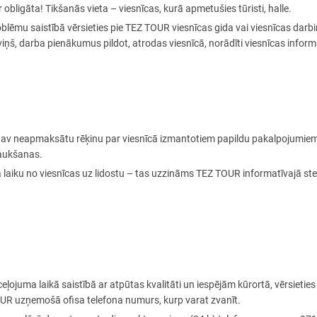
obligāta! Tikšanās vieta – viesnīcas, kurā apmetušies tūristi, halle.
blēmu saistībā vērsieties pie TEZ TOUR viesnīcas gida vai viesnīcas darbini
viņš, darba pienākumus pildot, atrodas viesnīcā, norādīti viesnīcas info
s nav neapmaksātu rēķinu par viesnīcā izmantotiem papildu pakalpojumiem (m
raukšanas.
ra laiku no viesnīcas uz lidostu – tas uzzināms TEZ TOUR informatīvajā ste
ļojuma laikā saistībā ar atpūtas kvalitāti un iespējām kūrortā, vērsietie
TOUR uzņemošā ofisa telefona numurs, kurp varat zvanīt.