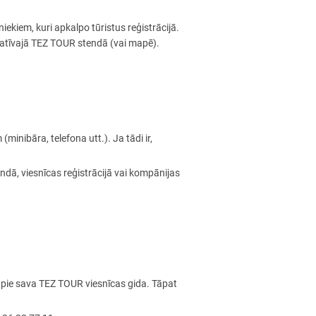
ekiem, kuri apkalpo tūristus reģistrācijā.
rmatīvajā TEZ TOUR stendā (vai mapē).
inibāra, telefona utt.). Ja tādi ir,
ndā, viesnīcas reģistrācijā vai kompānijas
s pie sava TEZ TOUR viesnīcas gida. Tāpat