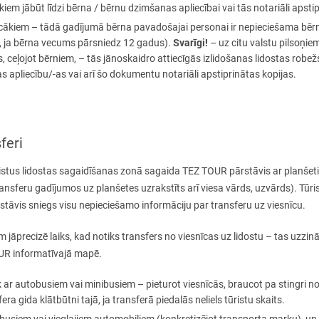
iem jābūt līdzi bērna / bērnu dzimšanas apliecībai vai tās notariāli apstip
ecākiem – tādā gadījumā bērna pavadošajai personai ir nepieciešama bērn
Svarīgi!
ā, ja bērna vecums pārsniedz 12 gadus).
– uz citu valstu pilsoņiem
, ceļojot bērniem, – tās jānoskaidro attiecīgās izlidošanas lidostas rob
 apliecību/-as vai arī šo dokumentu notariāli apstiprinātas kopijas.
feri
ūristus lidostas sagaidīšanas zonā sagaida TEZ TOUR pārstāvis ar planšet
nsferu gadījumos uz planšetes uzrakstīts arī viesa vārds, uzvārds). Tūr
āvis sniegs visu nepieciešamo informāciju par transferu uz viesnīcu.
m jāprecizē laiks, kad notiks transfers no viesnīcas uz lidostu – tas uzz
OUR informatīvajā mapē.
 ar autobusiem vai minibusiem – pieturot viesnīcās, braucot pa stingri n
a gida klātbūtni tajā, ja transferā piedalās neliels tūristu skaits.