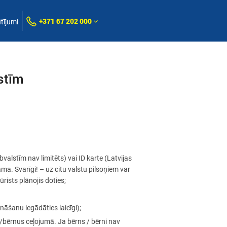
+371 67 202 000
tījumi
stīm
alstīm nav limitēts) vai ID karte (Latvijas
a. Svarīgi! – uz citu valstu pilsoņiem var
ūrists plānojis doties;
āšanu iegādāties laicīgi);
/bērnus ceļojumā. Ja bērns / bērni nav