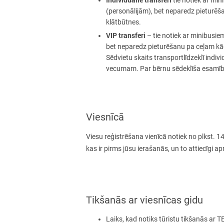
tie notiek ar min
(personālijām), bet neparedz pieturēš
klātbūtnes.
VIP transferi
– tie notiek ar minibusie
bet neparedz pieturēšanu pa ceļam kā
Sēdvietu skaits transportlīdzeklī indivi
vecumam. Par bērnu sēdeklīša esamību 
Viesnīcā
Viesu reģistrēšana vienīcā notiek no plkst. 1
kas ir pirms jūsu ierašanās, un to attiecīgi 
Tikšanās ar viesnīcas gidu
Laiks, kad notiks tūristu tikšanās ar T