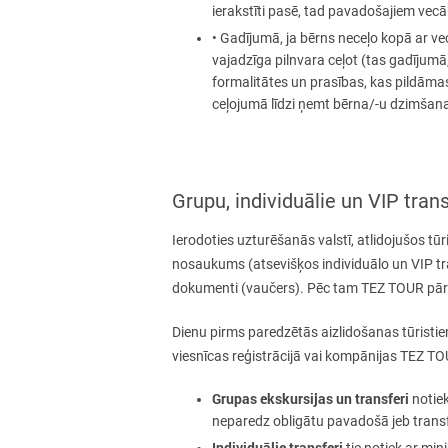
ierakstīti pasē, tad pavadošajiem vecāk
• Gadījumā, ja bērns neceļo kopā ar v
vajadzīga pilnvara ceļot (tas gadījum
formalitātes un prasības, kas pildāmas
ceļojumā līdzi ņemt bērna/-u dzimšanas
Grupu, individuālie un VIP trans
Ierodoties uzturēšanās valstī, atlidojušos t
nosaukums (atsevišķos individuālo un VIP tra
dokumenti (vaučers). Pēc tam TEZ TOUR pārst
Dienu pirms paredzētās aizlidošanas tūristie
viesnīcas reģistrācijā vai kompānijas TEZ T
Grupas ekskursijas un transferi
notiek
neparedz obligātu pavadošā jeb transfer
Individuālie transferi