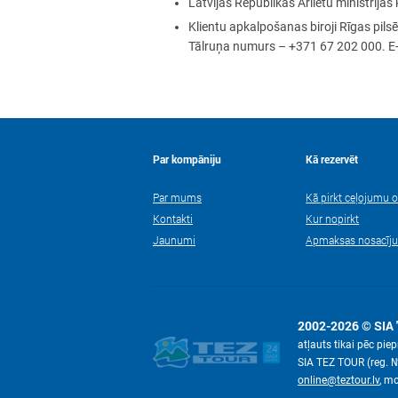
Latvijas Republikas Ārlietu ministrij
Klientu apkalpošanas biroji Rīgas pilsēt
Tālruņa numurs – +371 67 202 000. E
Par kompāniju
Kā rezervēt
Par mums
Kā pirkt ceļojumu o
Kontakti
Kur nopirkt
Jaunumi
Apmaksas nosacīj
2002-2026 © SIA 
atļauts tikai pēc pi
SIA TEZ TOUR (reg. 
online@teztour.lv
, m