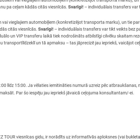
ibusiem vai vieglajiem automobiļiem (konkretizējot transporta marku), un 
Svarīgi!
anu pa ceļam kādās citās viesnīcās.
– individuālais transfers var 
m vai vieglajiem automobiļiem (konkretizējot transporta marku), un tie par
Svarīgi!
dās citās viesnīcās.
– individuālais transfers var tikt veikts bez
duālo un VIP transferu laikā tiek nodrošināts atbilstīgi cilvēku skaitam rez
transportlīdzeklī un tā apmaksu – tas jāprecizē jau iepriekš, vaicājot 
4:00 līdz 15:00. Ja vēlaties iemitināties numurā uzreiz pēc atbraukšanas,
apmaksāt. Par šo iespēju jau iepriekš jāvaicā ceļojuma konsultantam/-ei.
EZ TOUR viesnīcas gidu, ir norādīts uz informatīvās aploksnes (vai bukleta