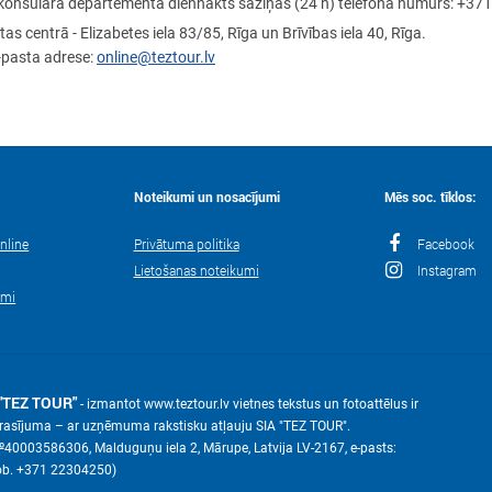
as konsulārā departementa diennakts saziņas (24 h) telefona numurs: +371
as centrā - Elizabetes iela 83/85, Rīga un Brīvības iela 40, Rīga.
-pasta adrese:
online@teztour.lv
Noteikumi un nosacījumi
Mēs soc. tīklos:
nline
Privātuma politika
Facebook
Lietošanas noteikumi
Instagram
umi
"TEZ TOUR"
- izmantot www.teztour.lv vietnes tekstus un fotoattēlus ir
eprasījuma – ar uzņēmuma rakstisku atļauju SIA "TEZ TOUR".
№40003586306, Malduguņu iela 2, Mārupe, Latvija LV-2167, е-pasts:
ob. +371 22304250)