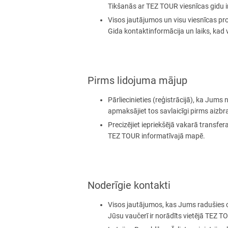
Tikšanās ar TEZ TOUR viesnīcas gidu ir 
Visos jautājumos un visu viesnīcas pro
Gida kontaktinformācija un laiks, kad 
Pirms lidojuma mājup
Pārliecinieties (reģistrācijā), ka Jum
apmaksājiet tos savlaicīgi pirms aizb
Precizējiet iepriekšējā vakarā transfe
TEZ TOUR informatīvajā mapē.
Noderīgie kontakti
Visos jautājumos, kas Jums radušies ce
Jūsu vaučerī ir norādīts vietējā TEZ 