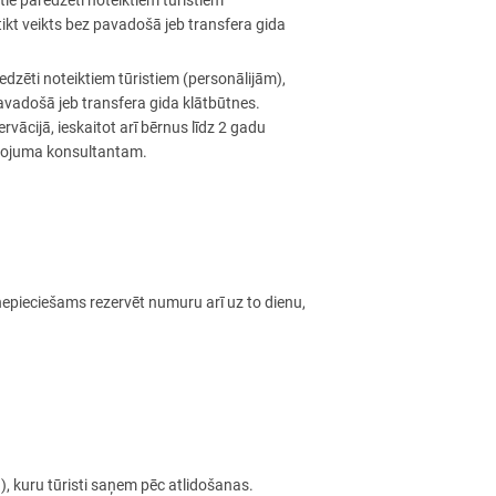
tie paredzēti noteiktiem tūristiem
tikt veikts bez pavadošā jeb transfera gida
edzēti noteiktiem tūristiem (personālijām),
 pavadošā jeb transfera gida klātbūtnes.
ervācijā, ieskaitot arī bērnus līdz 2 gadu
ceļojuma konsultantam.
 nepieciešams rezervēt numuru arī uz to dienu,
), kuru tūristi saņem pēc atlidošanas.