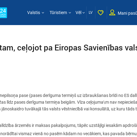
Valstis
Tūristiem
Vēl
LV
Mani pasū
tam, ceļojot pa Eiropas Savienības val
 nepilsoņa pase (pases derīguma termiņš uz izbraukšanas brīdi no ES dalībv
ežas līdz pases derīguma termiņa beigām. Vīza ceļojuma\m nav nepieciešam
s jānoskaidro tuvākajā tās valsts vēstniecībā vai konsulātā, uz kuru tāds t
līdzība ārzemēs ir maksas pakalpojums, tāpēc uzstājīgi iesakām apdrošin
ūt norādītai vismaz vienā no pasēm kādam no vecākiem, kas pavada bērnu