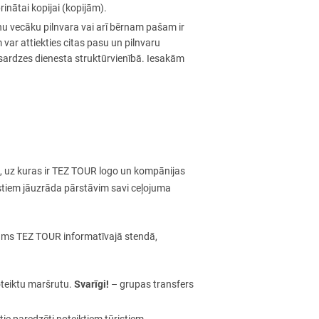
rinātai kopijai (kopijām).
u vecāku pilnvara vai arī bērnam pašam ir
 var attiekties citas pasu un pilnvaru
ežsardzes dienesta struktūrvienībā. Iesakām
i, uz kuras ir TEZ TOUR logo un kompānijas
istiem jāuzrāda pārstāvim savi ceļojuma
ināms TEZ TOUR informatīvajā stendā,
Svarīgi!
oteiktu maršrutu.
– grupas transfers