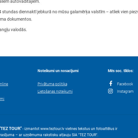
āliem autovadītājiem.
4 stundas diennaktī jebkurā no mūsu galamērķa valstīm – atliek vien pi
ojuma dokumentos.
 angļu valodās.
Noteikumi un nosacījumi
Mēs soc. tīklos:
nline
Privātuma politika
Facebook
Lietošanas noteikumi
Instagram
umi
"TEZ TOUR"
- izmantot www.teztour.lv vietnes tekstus un fotoattēlus ir
eprasījuma – ar uzņēmuma rakstisku atļauju SIA "TEZ TOUR".