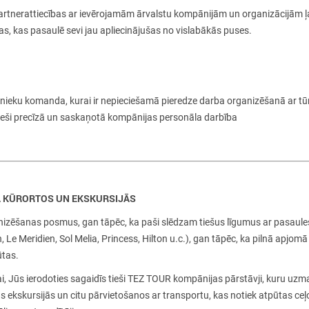
partnerattiecības ar ievērojamām ārvalstu kompānijām un organizācijām 
as, kas pasaulē sevi jau apliecinājušas no vislabākās puses.
inieku komanda, kurai ir nepieciešamā pieredze darba organizēšanā ar
eši precīzā un saskaņotā kompānijas personāla darbība
 KŪRORTOS UN EKSKURSIJĀS
nizēšanas posmus, gan tāpēc, ka paši slēdzam tiešus līgumus ar pasaule
, Le Meridien, Sol Melia, Princess, Hilton
u.c.), gan tāpēc, ka pilnā apjom
ūtas.
i, Jūs ierodoties sagaidīs tieši TEZ TOUR kompānijas pārstāvji, kuru uz
us ekskursijās un citu pārvietošanos ar transportu, kas notiek atpūtas ce