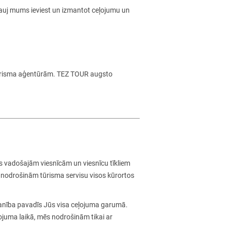
ļauj mums ieviest un izmantot ceļojumu un
 tūrisma aģentūrām. TEZ TOUR augsto
s vadošajām viesnīcām un viesnīcu tīkliem
ā nodrošinām tūrisma servisu visos kūrortos
manība pavadīs Jūs visa ceļojuma garumā.
ļojuma laikā, mēs nodrošinām tikai ar