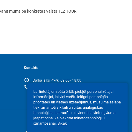
ezvanīt mums pa konkrētās valsts TEZ TOUR
Kontakti:
Darba laiks Pr-Pk: 09:00 - 18:00
+371 67 202 000
Lai lietotājiem būtu ērtāk piekļūt personalizētajai
informācijai, lai viņi varētu ielāgot personīgās
prioritātes un vietnes uzstādījumus, mūsu mājaslapā
tiek izmantoti sīkfaili un citas analoģiskas
tehnoloģijas. Lai varētu pievienoties vietnei, Jums
jāapstiprina, ka piekrītat minēto tehnoloģiju
izmantošanai.
Sīkāk
Mēs akceptējam: