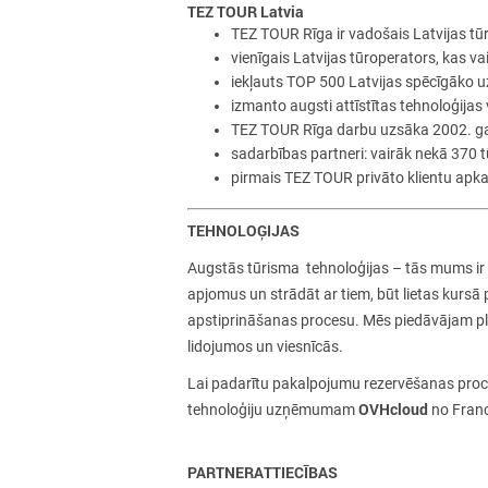
TEZ TOUR Latvia
TEZ TOUR Rīga ir vadošais Latvijas tū
vienīgais Latvijas tūroperators, kas v
iekļauts
TOP 500
Latvijas spēcīgāko 
izmanto augsti attīstītas tehnoloģija
TEZ TOUR Rīga darbu uzsāka 2002. g
sadarbības partneri: vairāk nekā 370 t
pirmais TEZ TOUR privāto klientu apka
TEHNOLOĢIJAS
Augstās tūrisma tehnoloģijas – tās mums ir ne
apjomus un strādāt ar tiem, būt lietas kursā 
apstiprināšanas procesu. Mēs piedāvājam plaš
lidojumos un viesnīcās.
Lai padarītu pakalpojumu rezervēšanas pro
OVHcloud
tehnoloģiju uzņēmumam
no Franc
PARTNERATTIECĪBAS