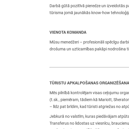
Darbā gūtā pozitīvā pieredze un izveidotās 
tūrisma jomā jaunākās
know-how
tehnoloģij
VIENOTA KOMANDA
Mūsu menedžeri – profesionāli spēcīgu darb
drošuma un uzticamības pakāpi nodrošina ti
TŪRISTU APKALPOŠANAS ORGANIZĒŠANA
Mēs pilnībā kontrolējam visas ceļojumu orga
(t.sk., piemēram, tādiem kā
Mariott, Sheraton
– līdz pat brīdim, kad tūristi atgriežas no atp
Jebkurā no valstīm, kuras piedāvājam atpūta
Transferus no lidostas uz viesnīcu, braucien