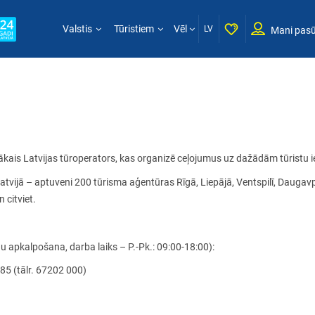
Valstis
Tūristiem
Vēl
LV
Mani pasū
lākais Latvijas tūroperators, kas organizē ceļojumus uz dažādām tūristu 
ijā – aptuveni 200 tūrisma aģentūras Rīgā, Liepājā, Ventspilī, Daugavpi
 citviet.
u apkalpošana, darba laiks – P.-Pk.: 09:00-18:00):
/85 (tālr. 67202 000)