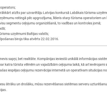
roperators;
airākkārt atzīts par uzvarētāju Latvijas konkursā
Labākais tūrisma uzņēm
uzņēmumu reitingā pēc apgrozījuma, līderis starp tūrisma operatoriem u
s visu segmentu ceļojumu organizēšanā, to vadības un kontroles jomā;
adā;
ūrisma uzņēmumi Baltijas valstīs;
lpošanas birojs tika atvērts 22.02.2016.
vis sapņi, bet realitāte. Kompānijas ieviestā unikālā informācijas sistēma
par katra tūrista vēlmēm un vajadzībām ceļojuma laikā, kā arī ievērojami 
as iespējas ceļojumu rezervācijai internetā un operatīvam situācijas no
cesu ātrāku un drošāku, mūsu rezervēšanas sistēmas serveru uzturēša
ijas.