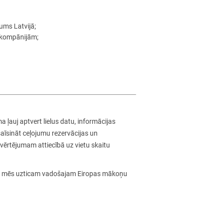
ums Latvijā
;
n kompānijām;
 ļauj aptvert lielus datu, informācijas
saīsināt ceļojumu rezervācijas un
vērtējumam attiecībā uz vietu skaitu
nu mēs uzticam vadošajam Eiropas mākoņu