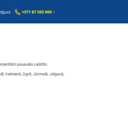
+371 67 202 000
tījumi
iecienītām pasaules valstīm.
lī, Valmierā, Ogrē, Jūrmalā, Jelgavā,