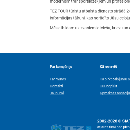
moderniem transportlīdzekļiem un profesion
TEZ TOUR tūristu atbalsta dienests strādā 2
informācijas tālruni, kas norādīts Jūsu ceļ
Mēs atbildam uz zvaniem latviešu, krievu un
Par kompāniju
Kā rezervēt
Par mums
Kā pirkt ceļojumu o
Kontakti
Kur nopirkt
Jaunumi
Apmaksas nosacīj
2002-2026 © SIA 
atļauts tikai pēc pi