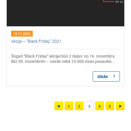
13.11.2021
Akcija – "Black Friday" 2021
Šogad "Black Friday"​ akcijai būs 2 daļas: no 16. novembra
līdz 30. novembrim – vairāk nekā 10 000 visas pasaules...
SĪKĀK
1
2
3
4
5