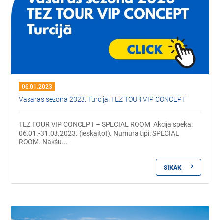
06.01.2023
Vasaras sezona 2023. Turcija. TEZ TOUR VIP CONCEPT
TEZ TOUR VIP CONCEPT – SPECIAL ROOM Akcija spēkā:
06.01.-31.03.2023. (ieskaitot). Numura tipi: SPECIAL
ROOM. Nakšu...
SĪKĀK