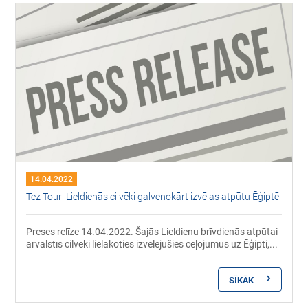
14.04.2022
Tez Tour: Lieldienās cilvēki galvenokārt izvēlas atpūtu Ēģiptē
Preses relīze 14.04.2022. Šajās Lieldienu brīvdienās atpūtai
ārvalstīs cilvēki lielākoties izvēlējušies ceļojumus uz Ēģipti,...
SĪKĀK