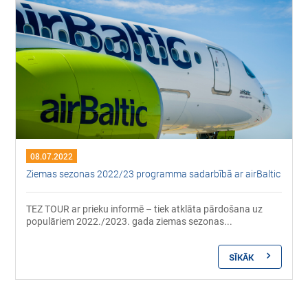
08.07.2022
Ziemas sezonas 2022/23 programma sadarbībā ar airBaltic
TEZ TOUR ar prieku informē – tiek atklāta pārdošana uz
populāriem 2022./2023. gada ziemas sezonas...
SĪKĀK