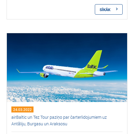
SĪKĀK
24.03.2022
airBaltic un Tez Tour paziņo par čarterlidojumiem uz
Antāliju, Burgasu un Araksosu