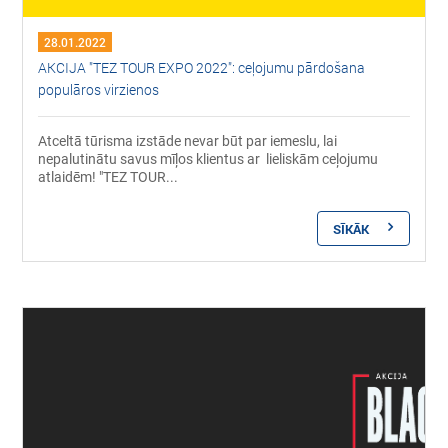
28.01.2022
AKCIJA "TEZ TOUR EXPO 2022": ceļojumu pārdošana
populāros virzienos
Atceltā tūrisma izstāde nevar būt par iemeslu, lai
nepalutinātu savus mīļos klientus ar lieliskām ceļojumu
atlaidēm! "TEZ TOUR...
SĪKĀK