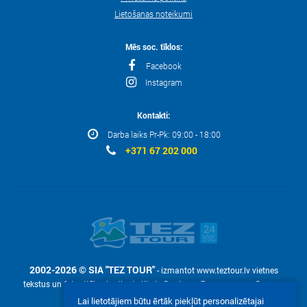
Lietošanas noteikumi
Mēs soc. tīklos:
Facebook
Instagram
Kontakti:
Darba laiks Pr-Pk: 09:00 - 18:00
+371 67 202 000
2002-2026 © SIA "TEZ TOUR"
- izmantot www.teztour.lv vietnes
tekstus un fotoattēlus ir atļauts tikai pēc pieprasījuma – ar uzņēmuma
rakstisku atļauju SIA "TEZ TOUR".
Lai lietotājiem būtu ērtāk piekļūt personalizētajai