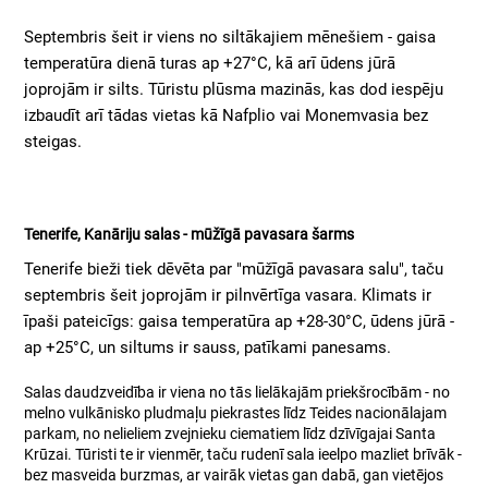
Septembris šeit ir viens no siltākajiem mēnešiem - gaisa
temperatūra dienā turas ap +27°C, kā arī ūdens jūrā
joprojām ir silts. Tūristu plūsma mazinās, kas dod iespēju
izbaudīt arī tādas vietas kā Nafplio vai Monemvasia bez
steigas.
Tenerife, Kanāriju salas - mūžīgā pavasara šarms
Tenerife bieži tiek dēvēta par "mūžīgā pavasara salu", taču
septembris šeit joprojām ir pilnvērtīga vasara. Klimats ir
īpaši pateicīgs: gaisa temperatūra ap +28-30°C, ūdens jūrā -
ap +25°C, un siltums ir sauss, patīkami panesams.
Salas daudzveidība ir viena no tās lielākajām priekšrocībām - no
melno vulkānisko pludmaļu piekrastes līdz Teides nacionālajam
parkam, no nelieliem zvejnieku ciematiem līdz dzīvīgajai Santa
Krūzai. Tūristi te ir vienmēr, taču rudenī sala ieelpo mazliet brīvāk -
bez masveida burzmas, ar vairāk vietas gan dabā, gan vietējos