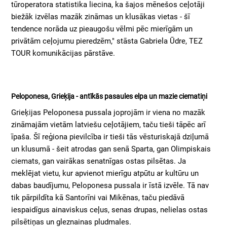
tūroperatora statistika liecina, ka šajos mēnešos ceļotāji
biežāk izvēlas mazāk zināmas un klusākas vietas - šī
tendence norāda uz pieaugošu vēlmi pēc mierīgām un
privātām ceļojumu pieredzēm," stāsta Gabriela Ūdre, TEZ
TOUR komunikācijas pārstāve.
Peloponesa, Grieķija - antīkās pasaules elpa un mazie ciematiņi
Grieķijas Peloponesa pussala joprojām ir viena no mazāk
zināmajām vietām latviešu ceļotājiem, taču tieši tāpēc arī
īpaša. Šī reģiona pievilcība ir tieši tās vēsturiskajā dziļumā
un klusumā - šeit atrodas gan senā Sparta, gan Olimpiskais
ciemats, gan vairākas senatnīgas ostas pilsētas. Ja
meklējat vietu, kur apvienot mierīgu atpūtu ar kultūru un
dabas baudījumu, Peloponesa pussala ir īstā izvēle. Tā nav
tik pārpildīta kā Santorīni vai Mikēnas, taču piedāvā
iespaidīgus ainaviskus ceļus, senas drupas, nelielas ostas
pilsētiņas un gleznainas pludmales.