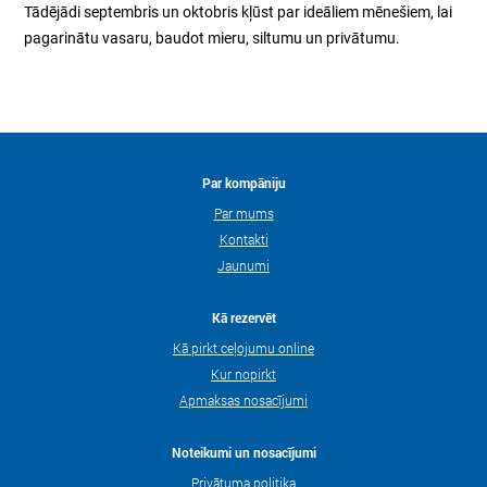
Tādējādi septembris un oktobris kļūst par ideāliem mēnešiem, lai
pagarinātu vasaru, baudot mieru, siltumu un privātumu.
Par kompāniju
Par mums
Kontakti
Jaunumi
Kā rezervēt
Kā pirkt ceļojumu online
Kur nopirkt
Apmaksas nosacījumi
Noteikumi un nosacījumi
Privātuma politika