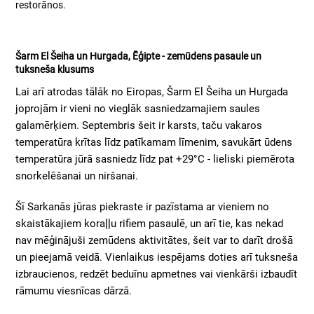
restorānos.
Šarm El Šeiha un Hurgada, Ēģipte - zemūdens pasaule un
tuksneša klusums
Lai arī atrodas tālāk no Eiropas, Šarm El Šeiha un Hurgada
joprojām ir vieni no vieglāk sasniedzamajiem saules
galamērķiem. Septembris šeit ir karsts, taču vakaros
temperatūra krītas līdz patīkamam līmenim, savukārt ūdens
temperatūra jūrā sasniedz līdz pat +29°C - lieliski piemērota
snorkelēšanai un niršanai.
Šī Sarkanās jūras piekraste ir pazīstama ar vieniem no
skaistākajiem koraļļu rifiem pasaulē, un arī tie, kas nekad
nav mēģinājuši zemūdens aktivitātes, šeit var to darīt drošā
un pieejamā veidā. Vienlaikus iespējams doties arī tuksneša
izbraucienos, redzēt beduīnu apmetnes vai vienkārši izbaudīt
rāmumu viesnīcas dārzā.