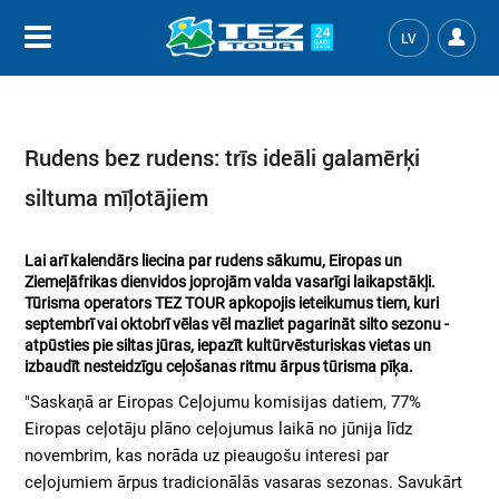
LV
Rudens bez rudens: trīs ideāli galamērķi
siltuma mīļotājiem
Lai arī kalendārs liecina par rudens sākumu, Eiropas un
Ziemeļāfrikas dienvidos joprojām valda vasarīgi laikapstākļi.
Tūrisma operators TEZ TOUR apkopojis ieteikumus tiem, kuri
septembrī vai oktobrī vēlas vēl mazliet pagarināt silto sezonu -
atpūsties pie siltas jūras, iepazīt kultūrvēsturiskas vietas un
izbaudīt nesteidzīgu ceļošanas ritmu ārpus tūrisma pīķa.
"Saskaņā ar Eiropas Ceļojumu komisijas datiem, 77%
Eiropas ceļotāju plāno ceļojumus laikā no jūnija līdz
novembrim, kas norāda uz pieaugošu interesi par
ceļojumiem ārpus tradicionālās vasaras sezonas. Savukārt