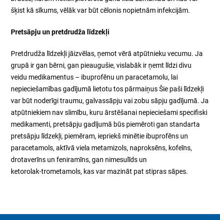
šķist kā sīkums, vēlāk var būt cēlonis nopietnām infekcijām.
Pretsāpju un pretdrudža līdzekļi
Pretdrudža līdzekļi jāizvēlas, ņemot vērā atpūtnieku vecumu. Ja
grupā ir gan bērni, gan pieaugušie, vislabāk ir ņemt līdzi divu
veidu medikamentus – ibuprofēnu un paracetamolu, lai
nepieciešamības gadījumā lietotu tos pārmaiņus Šie paši līdzekļi
var būt noderīgi traumu, galvassāpju vai zobu sāpju gadījumā. Ja
atpūtniekiem nav slimību, kuru ārstēšanai nepieciešami specifiski
medikamenti, pretsāpju gadījumā būs piemēroti gan standarta
pretsāpju līdzekļi, piemēram, iepriekš minētie ibuprofēns un
paracetamols, aktīvā viela metamizols, naproksēns, kofeīns,
drotaverīns un feniramīns, gan nimesulīds un
ketorolak‑trometamols, kas var mazināt pat stipras sāpes.