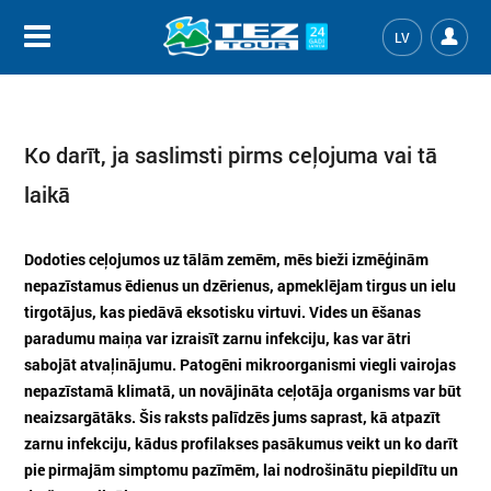
LV
Ko darīt, ja saslimsti pirms ceļojuma vai tā
laikā
Dodoties ceļojumos uz tālām zemēm, mēs bieži izmēģinām
nepazīstamus ēdienus un dzērienus, apmeklējam tirgus un ielu
tirgotājus, kas piedāvā eksotisku virtuvi. Vides un ēšanas
paradumu maiņa var izraisīt zarnu infekciju, kas var ātri
sabojāt atvaļinājumu. Patogēni mikroorganismi viegli vairojas
nepazīstamā klimatā, un novājināta ceļotāja organisms var būt
neaizsargātāks. Šis raksts palīdzēs jums saprast, kā atpazīt
zarnu infekciju, kādus profilakses pasākumus veikt un ko darīt
pie pirmajām simptomu pazīmēm, lai nodrošinātu piepildītu un