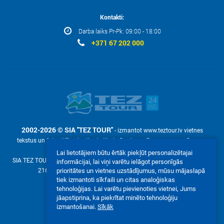
Kontakti:
Darba laiks Pr-Pk: 09:00 - 18:00
+371 67 202 000
2002-2026 © SIA "TEZ TOUR"
- izmantot www.teztour.lv vietnes
tekstus un fotoattēlus ir atļauts tikai pēc pieprasījuma – ar uzņēmuma
rakstisku atļauju SIA "TEZ TOUR".
Lai lietotājiem būtu ērtāk piekļūt personalizētajai
SIA TEZ TOUR (reg. №40003586306, Malduguņu iela 2, Mārupe, Latvija LV-
informācijai, lai viņi varētu ielāgot personīgās
2167, е-pasts:
online@teztour.lv
, mob. +371 22304250)
prioritātes un vietnes uzstādījumus, mūsu mājaslapā
tiek izmantoti sīkfaili un citas analoģiskas
Mēs akceptējam:
tehnoloģijas. Lai varētu pievienoties vietnei, Jums
jāapstiprina, ka piekrītat minēto tehnoloģiju
izmantošanai.
Sīkāk