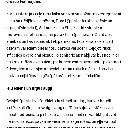
drošu atvaļinājumu.
Zarnu infekcijas ceļojumu laikā var izraisīt dažādi mikroorganismi
— no baktērijām, piemēram,
E. coli
(īpaši enterotoksigēnie un
agregatīvie celmi),
Salmonella
un
Shigella
, līdz vīrusiem
(norovīruss, rotavīruss) un parazītiem (piemēram,
Giardia
vai
amēba), un tās visbiežāk tiek pārnestas fekāli-orālā ceļā, kad
dzeram vai ēdam piesārņotu pārtiku vai ūdeni. Ceļojot, risks
inficēties ievērojami pieaug, jo sanitārie apstākļi var būt nepilnīgi
un krasi atšķirties no tiem, pie kuriem esam pieraduši – piesārņoti
ūdens, kas apvinojas ar nepietiekamu roku higiēna – tas viss
padara ceļotājus “uzņēmīgākus” pret zarnu infekcijām.
Ielu ēdiens un tirgus augļi
Ceļojot, īpaši pievilcīgi šķiet ielu stendi un tirgi, kur var baudīt
vietējo kulināriju un svaigus augļus. Taču šajos apstākļos var
nebūt nodrošināta pietiekama higiēna — ēdieni var tikt gatavoti
netīros traukos, pavāri ne vienmēr mazgā rokas, un eļļa var būt