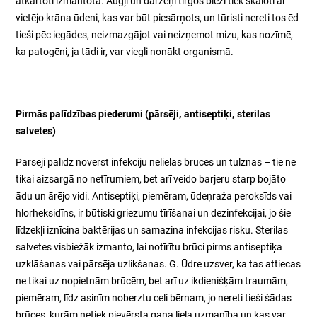
atkārtoti izmantota. Augļi un dārzeņi tirgos bieži tiek skalo­ti ar
vietējo krāna ūdeni, kas var būt piesārņots, un tūristi nereti tos ēd
tieši pēc iegādes, neizmazgājot vai neizņemot mizu, kas nozīmē,
ka patogēni, ja tādi ir, var viegli nonākt organismā.
Pirmās palīdzības piederumi (pārsēji, antiseptiķi, sterilas
salvetes)
Pārsēji palīdz novērst infekciju nelielās brūcēs un tulznās – tie ne
tikai aizsargā no netīrumiem, bet arī veido barjeru starp bojāto
ādu un ārējo vidi. Antiseptiķi, piemēram, ūdeņraža peroksīds vai
hlorheksidīns, ir būtiski griezumu tīrīšanai un dezinfekcijai, jo šie
līdzekļi iznīcina baktērijas un samazina infekcijas risku. Sterilas
salvetes visbiežāk izmanto, lai notīrītu brūci pirms antiseptiķa
uzklāšanas vai pārsēja uzlikšanas. G. Ūdre uzsver, ka tas attiecas
ne tikai uz nopietnām brūcēm, bet arī uz ikdienišķām traumām,
piemēram, līdz asinīm noberztu celi bērnam, jo nereti tieši šādas
brūces, kurām netiek pievērsta gana liela uzmanība un kas var