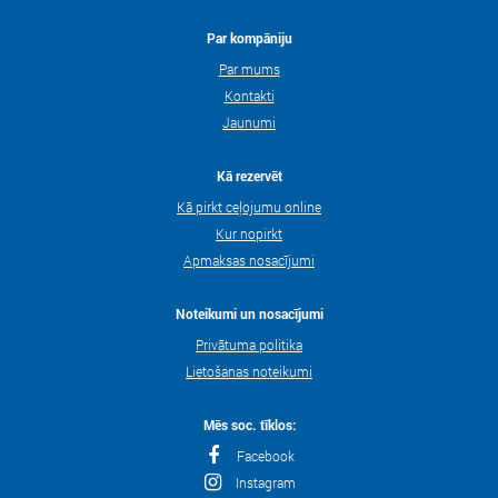
Par kompāniju
Par mums
Kontakti
Jaunumi
Kā rezervēt
Kā pirkt ceļojumu online
Kur nopirkt
Apmaksas nosacījumi
Noteikumi un nosacījumi
Privātuma politika
Lietošanas noteikumi
Mēs soc. tīklos:
Facebook
Instagram