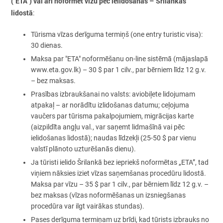
("ETA") vai arī noformēt vīzu pēc ielidošanas – Šrilankas
lidostā
:
Tūrisma vīzas derīguma termiņš (one entry turistic visa):
30 dienas.
Maksa par "ETA" noformēšanu on-line sistēmā (mājaslapā
www.eta.gov.lk) – 30 $ par 1 cilv., par bērniem līdz 12 g.v.
– bez maksas.
Prasības izbraukšanai no valsts: aviobiļete lidojumam
atpakaļ – ar norādītu izlidošanas datumu; ceļojuma
vaučers par tūrisma pakalpojumiem, migrācijas karte
(aizpildīta angļu val., var saņemt lidmašīnā vai pēc
ielidošanas lidostā); naudas līdzekļi (25-50 $ par vienu
valstī plānoto uzturēšanās dienu).
Ja tūristi ielido Šrilankā bez iepriekš noformētas „ETA”, tad
viņiem nāksies iziet vīzas saņemšanas procedūru lidostā.
Maksa par vīzu – 35 $ par 1 cilv., par bērniem līdz 12 g.v. –
bez maksas (vīzas noformēšanas un izsniegšanas
procedūra var ilgt vairākas stundas).
Pases derīguma termiņam uz brīdi, kad tūrists izbrauks no