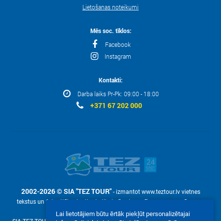
Lietošanas noteikumi
Mēs soc. tīklos:
Facebook
Instagram
Kontakti:
Darba laiks Pr-Pk: 09:00 - 18:00
+371 67 202 000
2002-2026 © SIA "TEZ TOUR"
- izmantot www.teztour.lv vietnes
tekstus un fotoattēlus ir atļauts tikai pēc pieprasījuma – ar uzņēmuma
rakstisku atļauju SIA "TEZ TOUR".
Lai lietotājiem būtu ērtāk piekļūt personalizētajai