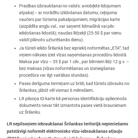
Prasības izbraukšanai no valsts: aviobiļete lidojumam
atpakaļ – ar norādītu izlidošanas datumu; ceļojuma
vaučers par tūrisma pakalpojumiem, migrācijas karte
(aizpildīta angļu val., var saņemt lidmašīnā vai pēc
ielidošanas lidostā); naudas līdzekļi (25-50 $ par vienu
valstī plānoto uzturēšanās dienu).
Ja tūristi ielido Šrilankā bez iepriekš noformētas „ETA”, tad
viņiem nāksies iziet vīzas saņemšanas procedūru lidostā.
Maksa par vīzu – 35 $ par 1 cilv., par bērniem līdz 12 g.v. –
bez maksas (vīzas noformēšanas un izsniegšanas
procedūra var ilgt vairākas stundas).
Pases derīguma termiņam uz brīdi, kad tūrists izbrauks no
Šrilankas, jābūt vēl vismaz 6 mēnešiem.
LR pilsoņa ID-karte kā personas identifikāciju apliecinošs
dokuments nevar tikt izmantota pases vietā braucienam
uz Šrilanku.
LR nepilsoņiem iebraukšanai Šrilankas teritorijā nepieciešams
patstāvīgi noformēt elektronisko vīzu-iebraukšanas atļauju