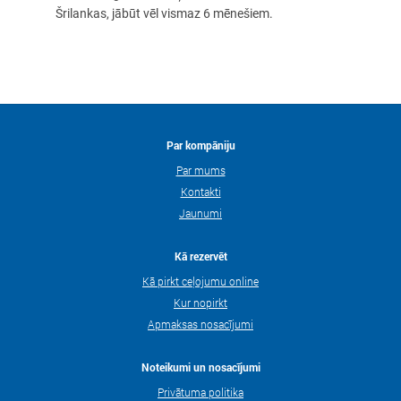
Šrilankas, jābūt vēl vismaz 6 mēnešiem.
Par kompāniju
Par mums
Kontakti
Jaunumi
Kā rezervēt
Kā pirkt ceļojumu online
Kur nopirkt
Apmaksas nosacījumi
Noteikumi un nosacījumi
Privātuma politika