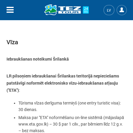
LV
Vīza
Iebraukšanas noteikumi Šrilankā
LR pilsoņiem iebraukšanai Šrilankas teritorijā nepieciešams
patstāvīgi noformēt elektronisko vīzu-iebraukšanas atļauju
("ETA")
:
Tūrisma vīzas derīguma termiņš (one entry turistic visa):
30 dienas.
Maksa par "ETA" noformēšanu on-line sistēmā (mājaslapā
www.eta.gov.lk) – 30 $ par 1 cilv., par bērniem līdz 12 g.v.
– bez maksas.