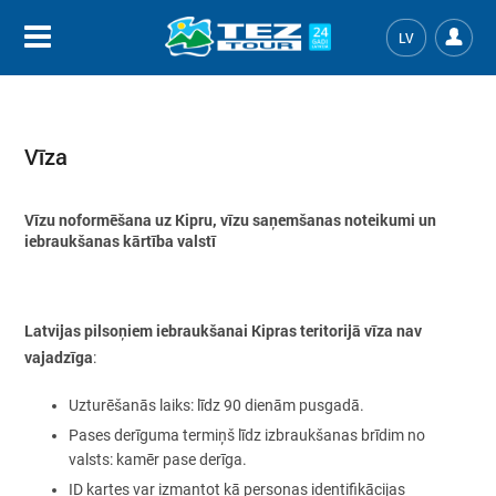
LV
Vīza
Vīzu noformēšana uz Kipru, vīzu saņemšanas noteikumi un
iebraukšanas kārtība valstī
Latvijas pilsoņiem iebraukšanai Kipras teritorijā vīza nav
vajadzīga
:
Uzturēšanās laiks: līdz 90 dienām pusgadā.
Pases derīguma termiņš līdz izbraukšanas brīdim no
valsts: kamēr pase derīga.
ID kartes var izmantot kā personas identifikācijas