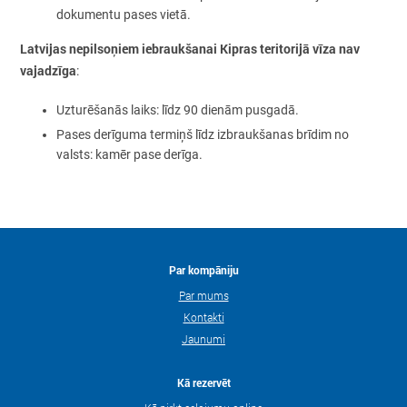
dokumentu pases vietā.
Latvijas nepilsoņiem iebraukšanai
Kipras
teritorijā vīza nav
vajadzīga
:
Uzturēšanās laiks: līdz 90 dienām pusgadā.
Pases derīguma termiņš līdz izbraukšanas brīdim no
valsts: kamēr pase derīga.
Par kompāniju
Par mums
Kontakti
Jaunumi
Kā rezervēt