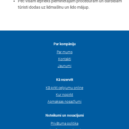
Pēc visām iepriekš pieminētajām procedūrām un darbībām
tūristi dodas uz lidmašīnu un lido mājup.
Par kompāniju
Par mums
Kontakti
Jaunumi
Kā rezervēt
Kā pirkt ceļojumu online
Kur nopirkt
Apmaksas nosacījumi
Noteikumi un nosacījumi
Privātuma politika