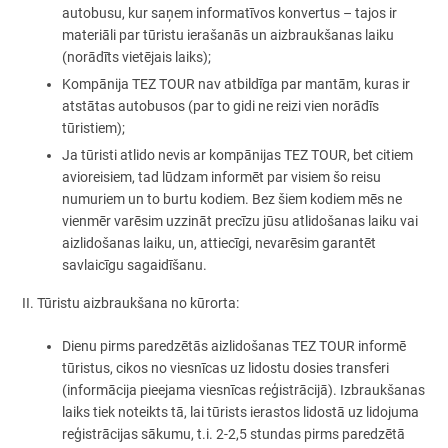
autobusu, kur saņem informatīvos konvertus – tajos ir
materiāli par tūristu ierašanās un aizbraukšanas laiku
(norādīts vietējais laiks);
Kompānija TEZ TOUR nav atbildīga par mantām, kuras ir
atstātas autobusos (par to gidi ne reizi vien norādīs
tūristiem);
Ja tūristi atlido nevis ar kompānijas TEZ TOUR, bet citiem
avioreisiem, tad lūdzam informēt par visiem šo reisu
numuriem un to burtu kodiem. Bez šiem kodiem mēs ne
vienmēr varēsim uzzināt precīzu jūsu atlidošanas laiku vai
aizlidošanas laiku, un, attiecīgi, nevarēsim garantēt
savlaicīgu sagaidīšanu.
II. Tūristu aizbraukšana no kūrorta:
Dienu pirms paredzētās aizlidošanas TEZ TOUR informē
tūristus, cikos no viesnīcas uz lidostu dosies transferi
(informācija pieejama viesnīcas reģistrācijā). Izbraukšanas
laiks tiek noteikts tā, lai tūrists ierastos lidostā uz lidojuma
reģistrācijas sākumu, t.i. 2-2,5 stundas pirms paredzētā