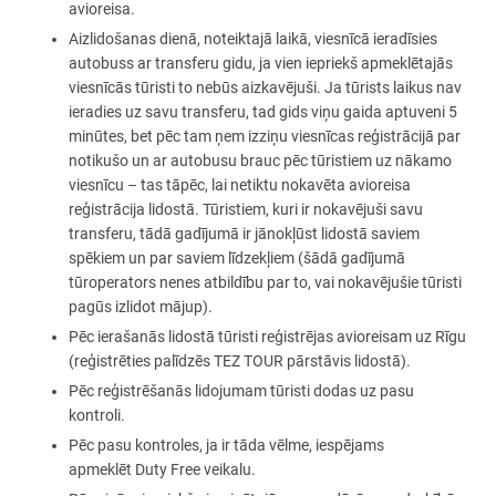
avioreisa.
Aizlidošanas dienā, noteiktajā laikā, viesnīcā ieradīsies
autobuss ar transferu gidu, ja vien iepriekš apmeklētajās
viesnīcās tūristi to nebūs aizkavējuši. Ja tūrists laikus nav
ieradies uz savu transferu, tad gids viņu gaida aptuveni 5
minūtes, bet pēc tam ņem izziņu viesnīcas reģistrācijā par
notikušo un ar autobusu brauc pēc tūristiem uz nākamo
viesnīcu – tas tāpēc, lai netiktu nokavēta avioreisa
reģistrācija lidostā. Tūristiem, kuri ir nokavējuši savu
transferu, tādā gadījumā ir jānokļūst lidostā saviem
spēkiem un par saviem līdzekļiem (šādā gadījumā
tūroperators nenes atbildību par to, vai nokavējušie tūristi
pagūs izlidot mājup).
Pēc ierašanās lidostā tūristi reģistrējas avioreisam uz Rīgu
(reģistrēties palīdzēs TEZ TOUR pārstāvis lidostā).
Pēc reģistrēšanās lidojumam tūristi dodas uz pasu
kontroli.
Pēc pasu kontroles, ja ir tāda vēlme, iespējams
apmeklēt Duty Free veikalu.