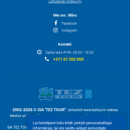
Lietošanas noteikumi
Mēs soc. tīklos:
Facebook
Instagram
Kontakti:
Darba laiks Pr-Pk: 09:00 - 18:00
+371 67 202 000
2002-2026 © SIA "TEZ TOUR"
- izmantot www.teztour.lv vietnes
tekstus un fotoattēlus ir atļauts tikai pēc pieprasījuma – ar uzņēmuma
rakstisku atļauju SIA "TEZ TOUR".
Lai lietotājiem būtu ērtāk piekļūt personalizētajai
SIA TEZ TOUR (reg. №40003586306, Malduguņu iela 2, Mārupe, Latvija LV-
informācijai, lai viņi varētu ielāgot personīgās