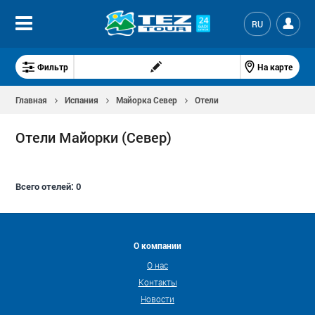
RU
Фильтр
На карте
Главная
Испания
Майорка Север
Отели
Отели Майорки (Север)
Всего отелей:
0
О компании
О нас
Контакты
Новости