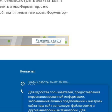
ожно неспешно гулять или кататься на
етить и мыс Форментор, с его
обным пляжем в тени сосен. Форментор -
Развернуть карту
Контакты:
График работы пн-пт: 09:00 -
18:00
+371 67 202 000
Для удобства пользователей, предоставления
персонализированной информации,
запоминания личных предпочтений и настроек
сайта наш сайт использует файлы cookie и
другие аналогичные технологии. Для