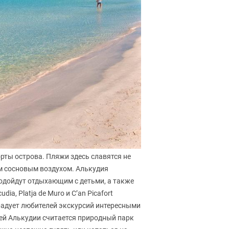
ты острова. Пляжи здесь славятся не
м сосновым воздухом. Алькудия
одойдут отдыхающим с детьми, а также
ia, Platja de Muro и C’an Picafort
адует любителей экскурсий интересными
ей Алькудии считается природный парк