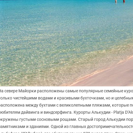
На севере Майорки расположены самые популярные семейные курор
только чистейшими водами и красивыми бухточками, но и целебны
расположена между бухтами с великолепными пляжами, которые п
любителям дайвинга и виндсерфинга. Курорты Алькудии - Platja D’Alcud
окружены густыми сосновыми рощами. Старый город Алькудии пор
памятниками и зданиями. Одной из главных достопримечательност