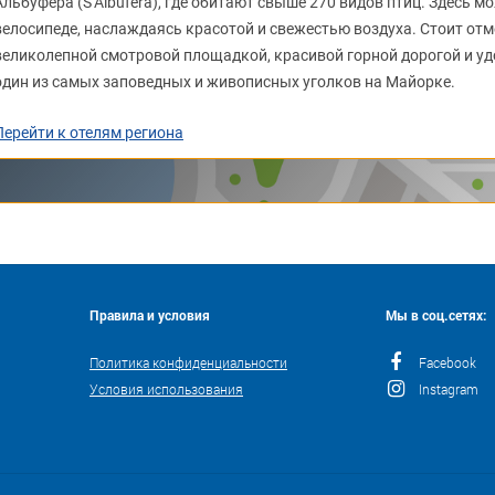
Альбуфера (S’Albufera), где обитают свыше 270 видов птиц. Здесь м
велосипеде, наслаждаясь красотой и свежестью воздуха. Стоит отм
великолепной смотровой площадкой, красивой горной дорогой и уд
один из самых заповедных и живописных уголков на Майорке.
Перейти к отелям региона
Правила и условия
Мы в соц.сетях:
Политика конфиденциальности
Facebook
Условия использования
Instagram