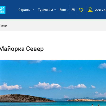
Страны
Туристам
Еще
RU
Мой ка
Север
Майорка Север