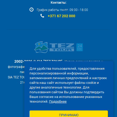
Контакты:
График работы пн-пт: 09:00 - 18:00
+371 67 202 000
2002-2026 © SIA "TEZ TOUR"
- Использование текстов и
фотографий с сайта www.teztour.lv допускается только по запросу с
Для удобства пользователей, предоставления
письменного разрешения компании SIA "TEZ TOUR".
персонализированной информации,
SIA TEZ TOUR (рег. №40003586306, Малдугуню 2, Марупе, Латвия LV-
запоминания личных предпочтений и настроек
2167, е-майл:
online@teztour.lv
, моб. +371 22304250)
сайта наш сайт использует файлы cookie и
другие аналогичные технологии. Для
Мы принимаем:
пользования сайтом Вы должны подтвердить
Ваше согласие на использование указанных
технологий.
Подробнее
ПРИНИМАЮ