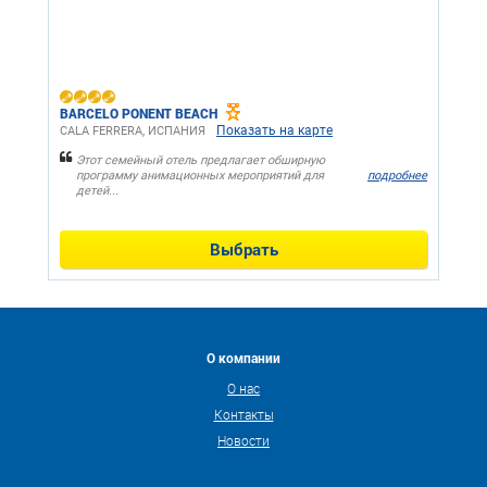
BARCELO PONENT BEACH
Показать на карте
CALA FERRERA, ИСПАНИЯ
Этот семейный отель предлагает обширную
программу анимационных мероприятий для
подробнее
детей...
Выбрать
О компании
О нас
Контакты
Новости