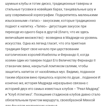
шумные клубы и готик-диско, традиционные таверны и
стильные тусовки в новейших барах, танцевальные шоу и
шоу современной хореографии. Подкрепитесь маленькими
изысканными «тапас» - закусками, которые традиционно
подают к напитку. «Taпео» - дегустация закусок при
переходе из одного бара в другой (благо, что их здесь
величайшее множество) - возведена в Мадриде на уровень
искусства. Одна из легенд гласит, что эта приятная
традиция берет свое начало при царствовании
католических королей Изабеллы и Фернандо II, когда
хозяин один из таверен подал Его Величеству Фернандо II
стаканчик вина, накрытый ломтиком салями, чтобы
защитить напиток от назойливых мух. Видимо, поданное
таким образом вино пришлось королю по душе...поданное И
конечно же, история Мадрида неразрывно связана с
историей двух его самых известных клубов – "Реал Мадрид"
и "Клуб Атлетико". Посещение стадионов клубов давно стало
обязательным пунктом маршрута, своеобразной Меккой
для фанатов мадридских команд.