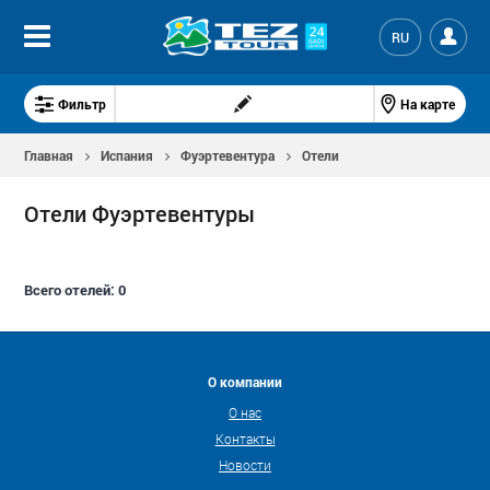
RU
Фильтр
На карте
Главная
Испания
Фуэртевентура
Отели
Отели Фуэртевентуры
Всего отелей:
0
О компании
О нас
Контакты
Новости