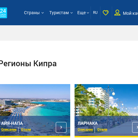
Страны
Туристам
Еще
RU
Мой ка
Регионы Кипрa
АЙЯ-НАПА
ЛАРНАКА
Описание
Отели
Описание
Отели