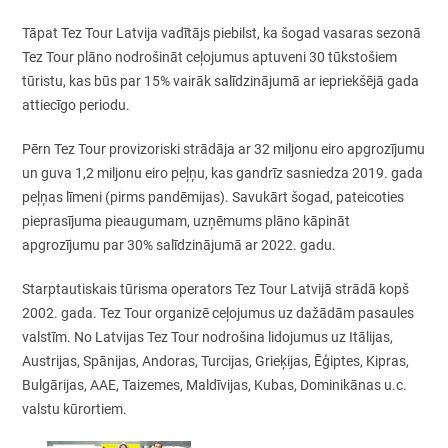
Tāpat Tez Tour Latvija vadītājs piebilst, ka šogad vasaras sezonā
Tez Tour plāno nodrošināt ceļojumus aptuveni 30 tūkstošiem
tūristu, kas būs par 15% vairāk salīdzinājumā ar iepriekšējā gada
attiecīgo periodu.
Pērn Tez Tour provizoriski strādāja ar 32 miljonu eiro apgrozījumu
un guva 1,2 miljonu eiro peļņu, kas gandrīz sasniedza 2019. gada
peļņas līmeni (pirms pandēmijas). Savukārt šogad, pateicoties
pieprasījuma pieaugumam, uzņēmums plāno kāpināt
apgrozījumu par 30% salīdzinājumā ar 2022. gadu.
Starptautiskais tūrisma operators Tez Tour Latvijā strādā kopš
2002. gada. Tez Tour organizē ceļojumus uz dažādām pasaules
valstīm. No Latvijas Tez Tour nodrošina lidojumus uz Itālijas,
Austrijas, Spānijas, Andoras, Turcijas, Grieķijas, Ēģiptes, Kipras,
Bulgārijas, AAE, Taizemes, Maldīvijas, Kubas, Dominikānas u.c.
valstu kūrortiem.