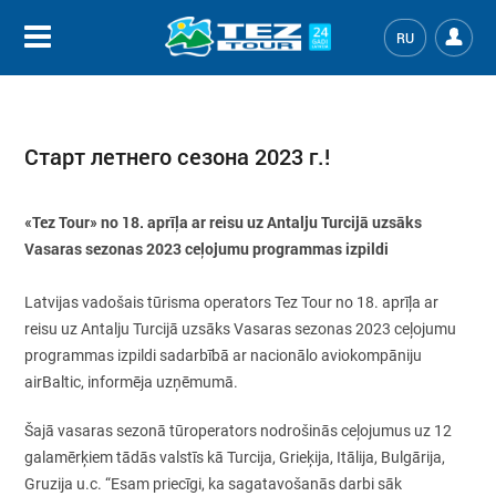
RU
Старт летнего сезона 2023 г.!
«Tez Tour» no 18. aprīļa ar reisu uz Antalju Turcijā uzsāks
Vasaras sezonas 2023 ceļojumu programmas izpildi
Latvijas vadošais tūrisma operators Tez Tour no 18. aprīļa ar
reisu uz Antalju Turcijā uzsāks Vasaras sezonas 2023 ceļojumu
programmas izpildi sadarbībā ar nacionālo aviokompāniju
airBaltic, informēja uzņēmumā.
Šajā vasaras sezonā tūroperators nodrošinās ceļojumus uz 12
galamērķiem tādās valstīs kā Turcija, Grieķija, Itālija, Bulgārija,
Gruzija u.c. “Esam priecīgi, ka sagatavošanās darbi sāk