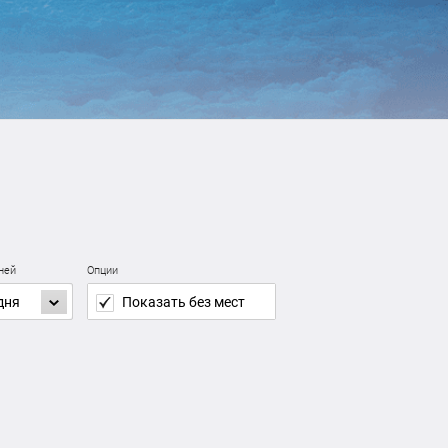
дней
Опции
дня
Показать без мест