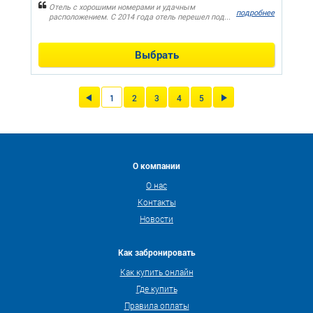
Отель с хорошими номерами и удачным
подробнее
расположением. С 2014 года отель перешел под...
Выбрать
1
2
3
4
5
О компании
О нас
Контакты
Новости
Как забронировать
Как купить онлайн
Где купить
Правила оплаты