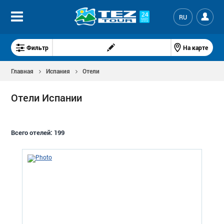
RU
Фильтр
На карте
Главная
Испания
Отели
Отели Испании
Всего отелей:
199