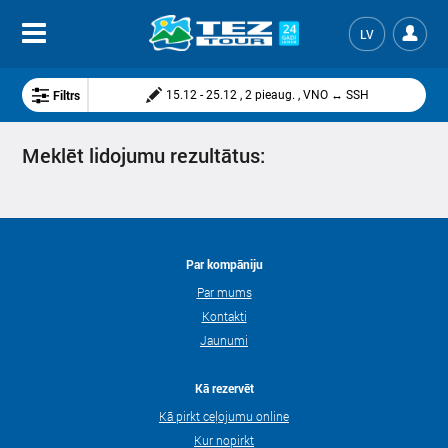
LV
Filtrs
15.12 - 25.12 , 2 pieaug. , VNO ↔ SSH
Meklēt lidojumu rezultātus:
Par kompāniju
Par mums
Kontakti
Jaunumi
Kā rezervēt
Kā pirkt ceļojumu online
Kur nopirkt