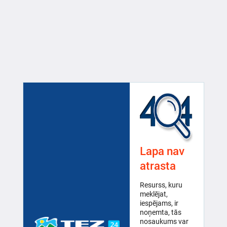
Lapa nav
atrasta
Resurss, kuru
meklējat,
iespējams, ir
noņemta, tās
nosaukums var