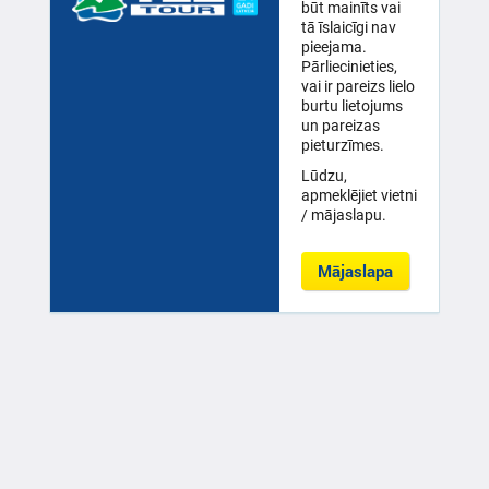
būt mainīts vai
tā īslaicīgi nav
pieejama.
Pārliecinieties,
vai ir pareizs lielo
burtu lietojums
un pareizas
pieturzīmes.
Lūdzu,
apmeklējiet vietni
/ mājaslapu.
Mājaslapa